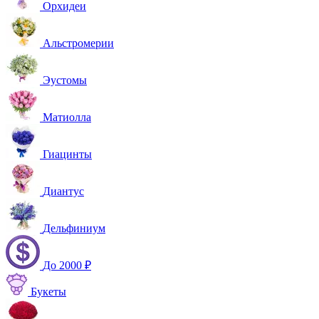
Орхидеи
Альстромерии
Эустомы
Матиолла
Гиацинты
Диантус
Дельфиниум
До 2000 ₽
Букеты