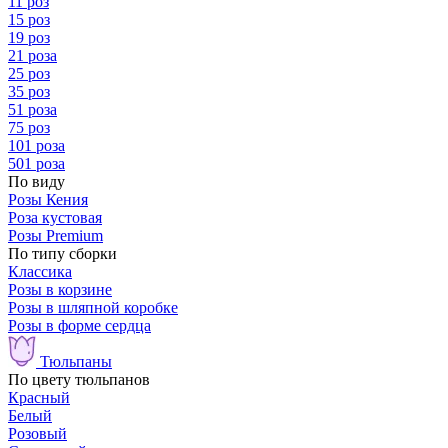
11 роз
15 роз
19 роз
21 роза
25 роз
35 роз
51 роза
75 роз
101 роза
501 роза
По виду
Розы Кения
Роза кустовая
Розы Premium
По типу сборки
Классика
Розы в корзине
Розы в шляпной коробке
Розы в форме сердца
Тюльпаны
По цвету тюльпанов
Красный
Белый
Розовый