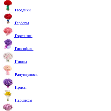
Гвоздики
Герберы
Гортензии
Гипсофила
Пионы
Ранункулюсы
Ирисы
Нарциссы