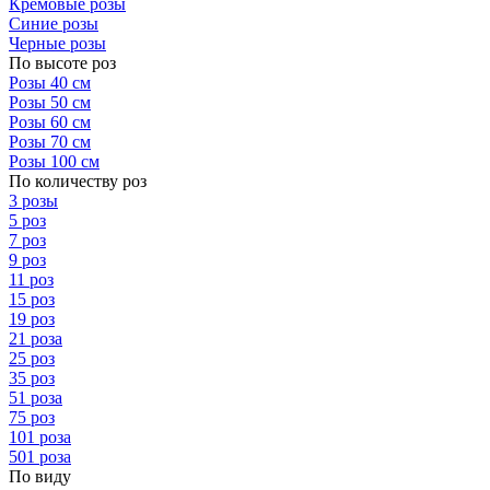
Кремовые розы
Синие розы
Черные розы
По высоте роз
Розы 40 см
Розы 50 см
Розы 60 см
Розы 70 см
Розы 100 см
По количеству роз
3 розы
5 роз
7 роз
9 роз
11 роз
15 роз
19 роз
21 роза
25 роз
35 роз
51 роза
75 роз
101 роза
501 роза
По виду