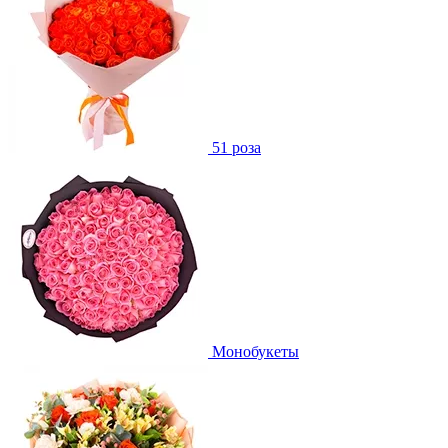
51 роза
Монобукеты