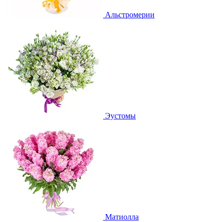
Альстромерии
Эустомы
Матиолла