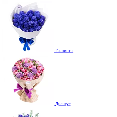
Гиацинты
Диантус