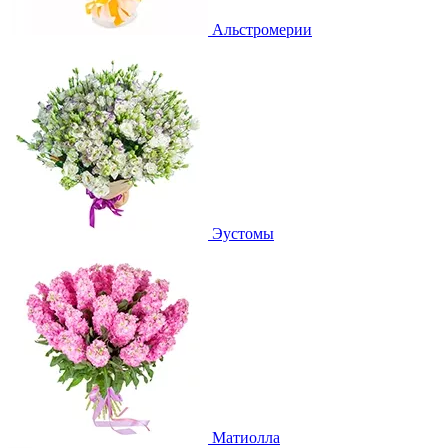
Альстромерии
Эустомы
Матиолла