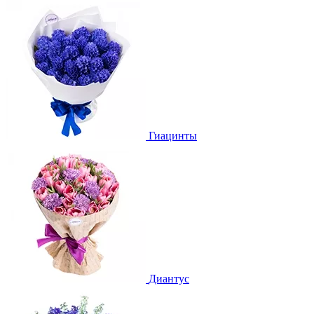
Гиацинты
Диантус