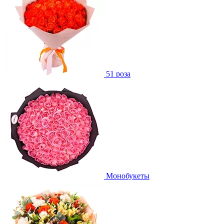
51 роза
Монобукеты