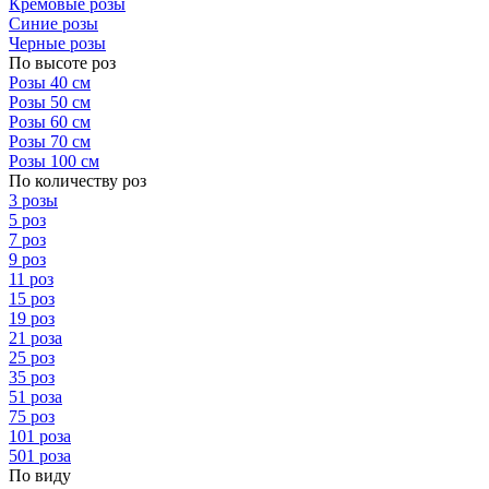
Кремовые розы
Синие розы
Черные розы
По высоте роз
Розы 40 см
Розы 50 см
Розы 60 см
Розы 70 см
Розы 100 см
По количеству роз
3 розы
5 роз
7 роз
9 роз
11 роз
15 роз
19 роз
21 роза
25 роз
35 роз
51 роза
75 роз
101 роза
501 роза
По виду