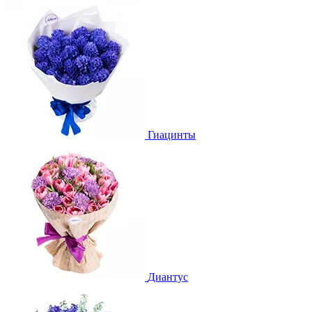
Гиацинты
Диантус