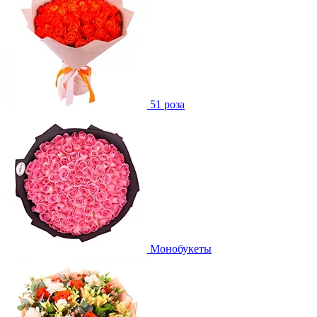
51 роза
Монобукеты