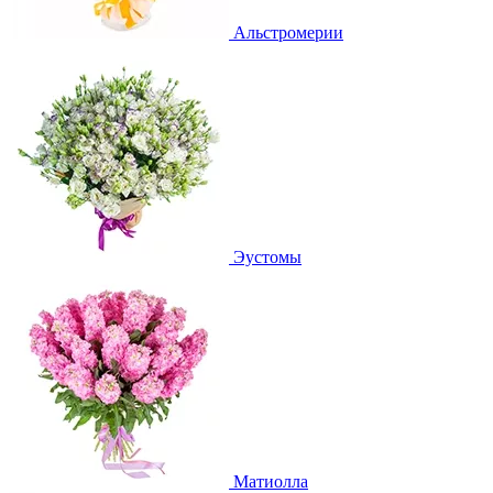
Альстромерии
Эустомы
Матиолла