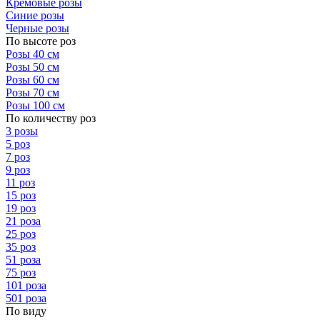
Кремовые розы
Синие розы
Черные розы
По высоте роз
Розы 40 см
Розы 50 см
Розы 60 см
Розы 70 см
Розы 100 см
По количеству роз
3 розы
5 роз
7 роз
9 роз
11 роз
15 роз
19 роз
21 роза
25 роз
35 роз
51 роза
75 роз
101 роза
501 роза
По виду