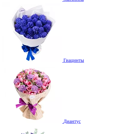
Гиацинты
Диантус