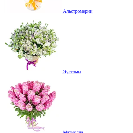
Альстромерии
Эустомы
Матиолла