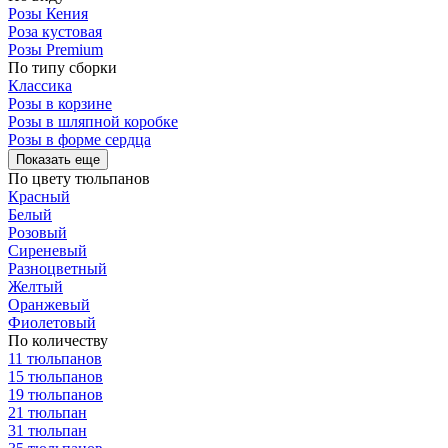
Розы Кения
Роза кустовая
Розы Premium
По типу сборки
Классика
Розы в корзине
Розы в шляпной коробке
Розы в форме сердца
Показать еще
По цвету тюльпанов
Красный
Белый
Розовый
Сиреневый
Разноцветный
Желтый
Оранжевый
Фиолетовый
По количеству
11 тюльпанов
15 тюльпанов
19 тюльпанов
21 тюльпан
31 тюльпан