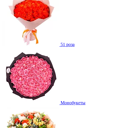
51 роза
Монобукеты