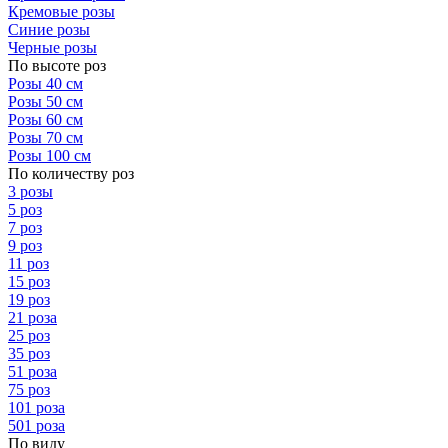
Кремовые розы
Синие розы
Черные розы
По высоте роз
Розы 40 см
Розы 50 см
Розы 60 см
Розы 70 см
Розы 100 см
По количеству роз
3 розы
5 роз
7 роз
9 роз
11 роз
15 роз
19 роз
21 роза
25 роз
35 роз
51 роза
75 роз
101 роза
501 роза
По виду