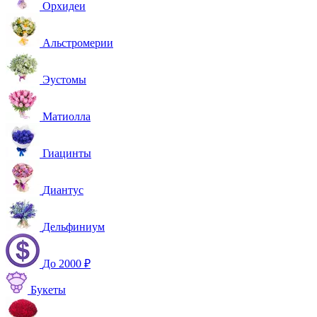
Орхидеи
Альстромерии
Эустомы
Матиолла
Гиацинты
Диантус
Дельфиниум
До 2000 ₽
Букеты