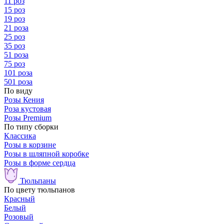
11 роз
15 роз
19 роз
21 роза
25 роз
35 роз
51 роза
75 роз
101 роза
501 роза
По виду
Розы Кения
Роза кустовая
Розы Premium
По типу сборки
Классика
Розы в корзине
Розы в шляпной коробке
Розы в форме сердца
Тюльпаны
По цвету тюльпанов
Красный
Белый
Розовый