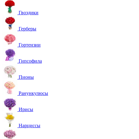
Гвоздики
Герберы
Гортензии
Гипсофила
Пионы
Ранункулюсы
Ирисы
Нарциссы