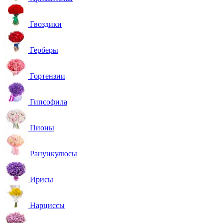
Гвоздики
Герберы
Гортензии
Гипсофила
Пионы
Ранункулюсы
Ирисы
Нарциссы