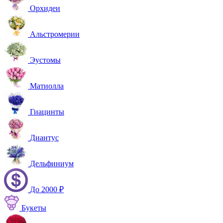
Орхидеи
Альстромерии
Эустомы
Матиолла
Гиацинты
Диантус
Дельфиниум
До 2000 ₽
Букеты