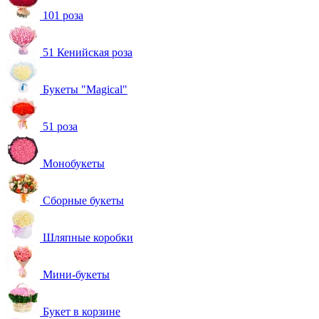
101 роза
51 Кенийская роза
Букеты "Magical"
51 роза
Монобукеты
Сборные букеты
Шляпные коробки
Мини-букеты
Букет в корзине