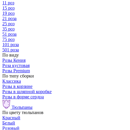
11 роз
15 роз
19 роз
21 роза
25 роз
35 роз
51 роза
75 роз
101 роза
501 роза
По виду
Розы Кения
Роза кустовая
Розы Premium
По типу сборки
Классика
Розы в корзине
Розы в шляпной коробке
Розы в форме сердца
Тюльпаны
По цвету тюльпанов
Красный
Белый
Розовый