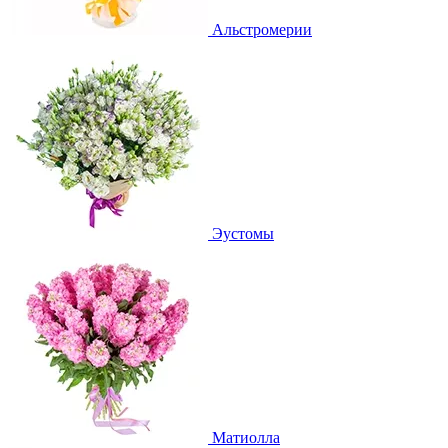
Альстромерии
Эустомы
Матиолла