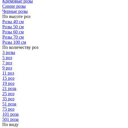
Кремовые розы
Синие розы
Черные розы
По высоте роз
Розы 40 см
Розы 50 см
Розы 60 см
Розы 70 см
Розы 100 см
По количеству роз
3 розы
5 роз
7 роз
9 роз
11 роз
15 роз
19 роз
21 роза
25 роз
35 роз
51 роза
75 роз
101 роза
501 роза
По виду