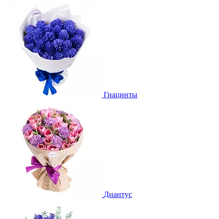
Гиацинты
Диантус