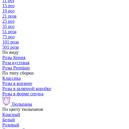
11 роз
15 роз
19 роз
21 роза
25 роз
35 роз
51 роза
75 роз
101 роза
501 роза
По виду
Розы Кения
Роза кустовая
Розы Premium
По типу сборки
Классика
Розы в корзине
Розы в шляпной коробке
Розы в форме сердца
Тюльпаны
По цвету тюльпанов
Красный
Белый
Розовый