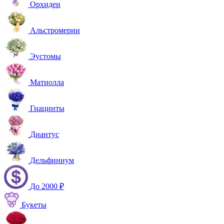
Орхидеи
Альстромерии
Эустомы
Матиолла
Гиацинты
Диантус
Дельфиниум
До 2000 ₽
Букеты