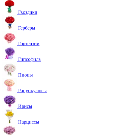
Гвоздики
Герберы
Гортензии
Гипсофила
Пионы
Ранункулюсы
Ирисы
Нарциссы