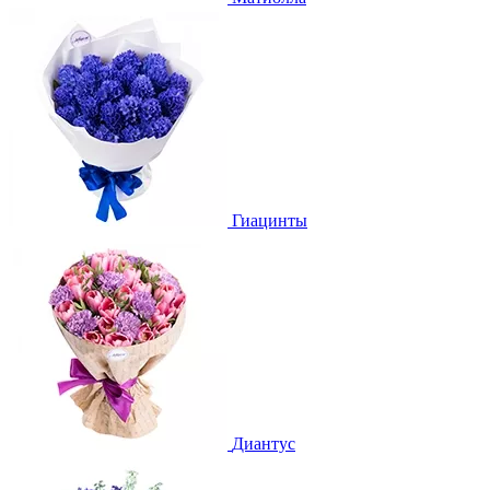
Гиацинты
Диантус