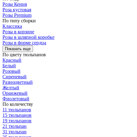
Розы Кения
Роза кустовая
Розы Premium
По типу сборки
Классика
Розы в корзине
Розы в шляпной коробке
Розы в форме сердца
Показать еще
По цвету тюльпанов
Красный
Белый
Розовый
Сиреневый
Разноцветный
Желтый
Оранжевый
Фиолетовый
По количеству
11 тюльпанов
15 тюльпанов
19 тюльпанов
21 тюльпан
31 тюльпан