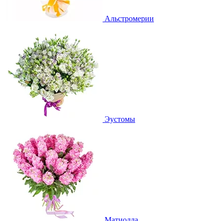
Альстромерии
Эустомы
Матиолла