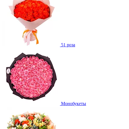
51 роза
Монобукеты