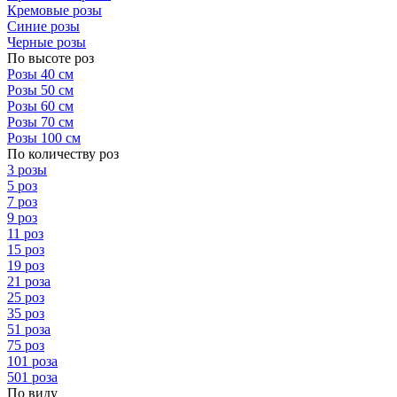
Кремовые розы
Синие розы
Черные розы
По высоте роз
Розы 40 см
Розы 50 см
Розы 60 см
Розы 70 см
Розы 100 см
По количеству роз
3 розы
5 роз
7 роз
9 роз
11 роз
15 роз
19 роз
21 роза
25 роз
35 роз
51 роза
75 роз
101 роза
501 роза
По виду