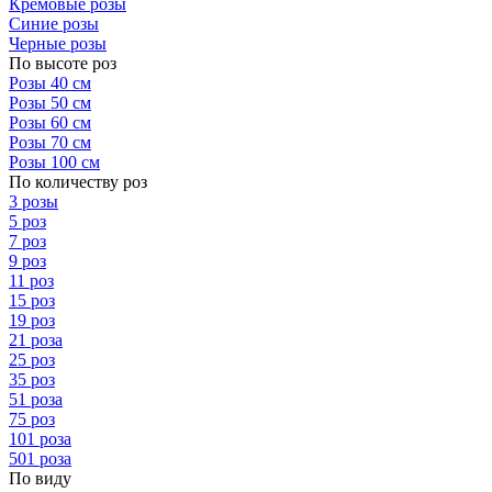
Кремовые розы
Синие розы
Черные розы
По высоте роз
Розы 40 см
Розы 50 см
Розы 60 см
Розы 70 см
Розы 100 см
По количеству роз
3 розы
5 роз
7 роз
9 роз
11 роз
15 роз
19 роз
21 роза
25 роз
35 роз
51 роза
75 роз
101 роза
501 роза
По виду