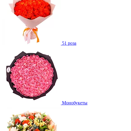
51 роза
Монобукеты