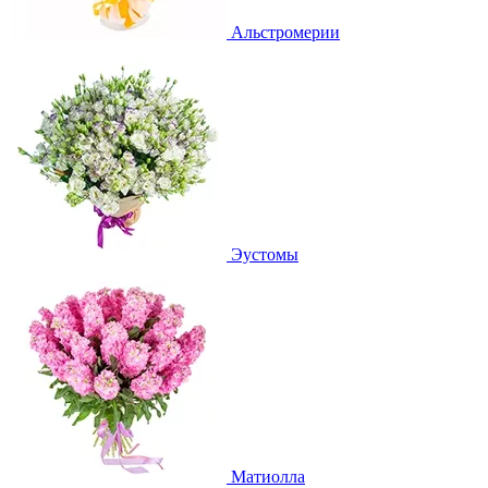
Альстромерии
Эустомы
Матиолла