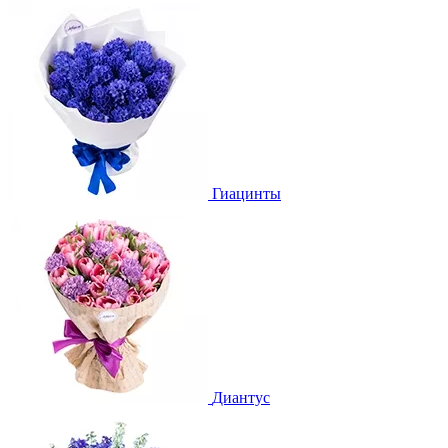
Гиацинты
Диантус