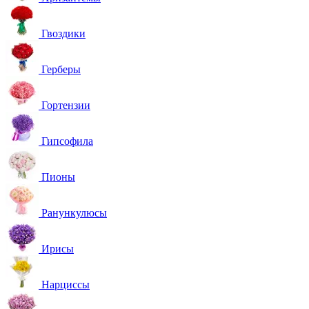
Гвоздики
Герберы
Гортензии
Гипсофила
Пионы
Ранункулюсы
Ирисы
Нарциссы