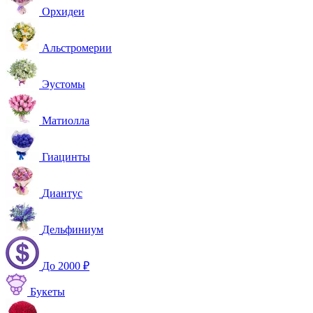
Орхидеи
Альстромерии
Эустомы
Матиолла
Гиацинты
Диантус
Дельфиниум
До 2000 ₽
Букеты