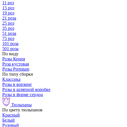
11 роз
15 роз
19 роз
21 роза
25 роз
35 роз
51 роза
75 роз
101 роза
501 роза
По виду
Розы Кения
Роза кустовая
Розы Premium
По типу сборки
Классика
Розы в корзине
Розы в шляпной коробке
Розы в форме сердца
Тюльпаны
По цвету тюльпанов
Красный
Белый
Розовый