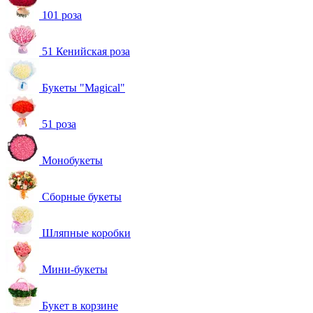
101 роза
51 Кенийская роза
Букеты "Magical"
51 роза
Монобукеты
Сборные букеты
Шляпные коробки
Мини-букеты
Букет в корзине