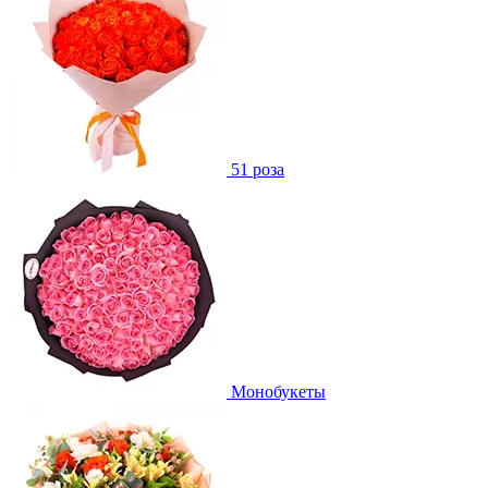
51 роза
Монобукеты