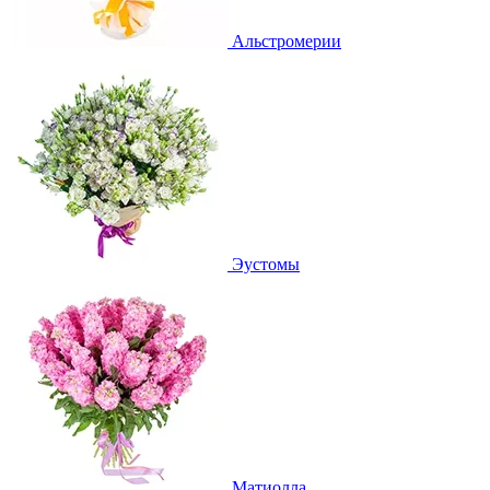
Альстромерии
Эустомы
Матиолла