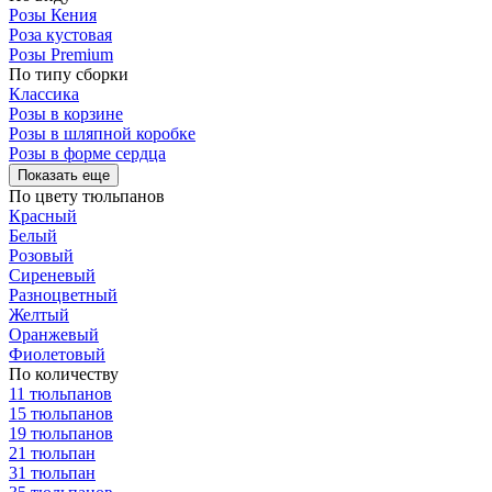
Розы Кения
Роза кустовая
Розы Premium
По типу сборки
Классика
Розы в корзине
Розы в шляпной коробке
Розы в форме сердца
Показать еще
По цвету тюльпанов
Красный
Белый
Розовый
Сиреневый
Разноцветный
Желтый
Оранжевый
Фиолетовый
По количеству
11 тюльпанов
15 тюльпанов
19 тюльпанов
21 тюльпан
31 тюльпан