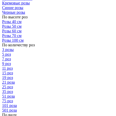
Кремовые розы
Синие розы
Черные розы
По высоте роз
Розы 40 см
Розы 50 см
Розы 60 см
Розы 70 см
Розы 100 см
По количеству роз
3 розы
5 роз
7 роз
9 роз
11 роз
15 роз
19 роз
21 роза
25 роз
35 роз
51 роза
75 роз
101 роза
501 роза
По виду