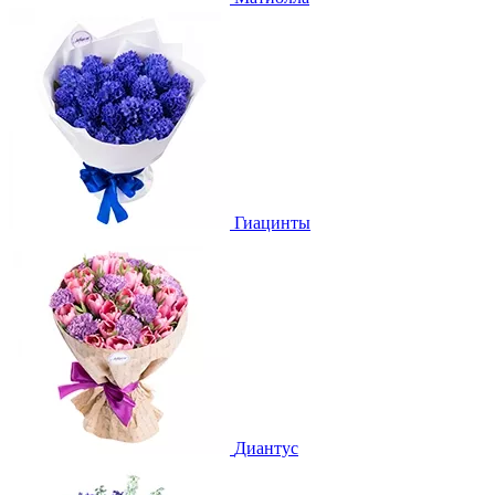
Гиацинты
Диантус