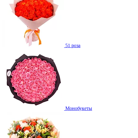
51 роза
Монобукеты