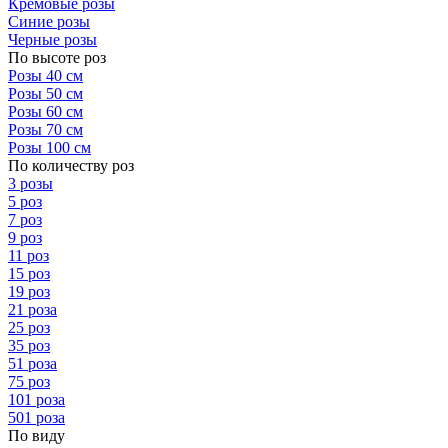
Кремовые розы
Синие розы
Черные розы
По высоте роз
Розы 40 см
Розы 50 см
Розы 60 см
Розы 70 см
Розы 100 см
По количеству роз
3 розы
5 роз
7 роз
9 роз
11 роз
15 роз
19 роз
21 роза
25 роз
35 роз
51 роза
75 роз
101 роза
501 роза
По виду