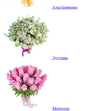
Альстромерии
Эустомы
Матиолла