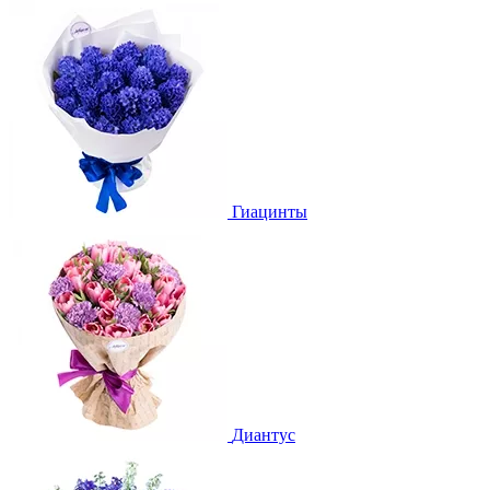
Гиацинты
Диантус