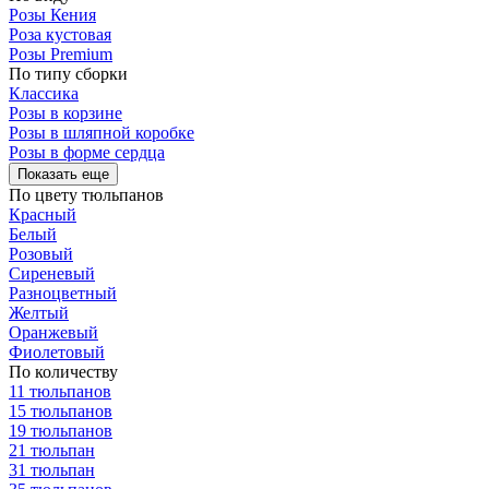
Розы Кения
Роза кустовая
Розы Premium
По типу сборки
Классика
Розы в корзине
Розы в шляпной коробке
Розы в форме сердца
Показать еще
По цвету тюльпанов
Красный
Белый
Розовый
Сиреневый
Разноцветный
Желтый
Оранжевый
Фиолетовый
По количеству
11 тюльпанов
15 тюльпанов
19 тюльпанов
21 тюльпан
31 тюльпан