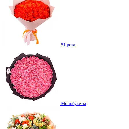
51 роза
Монобукеты