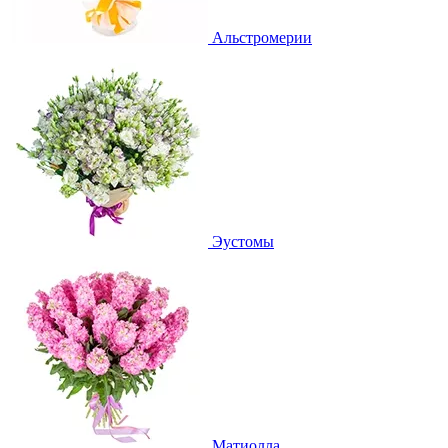
Альстромерии
Эустомы
Матиолла