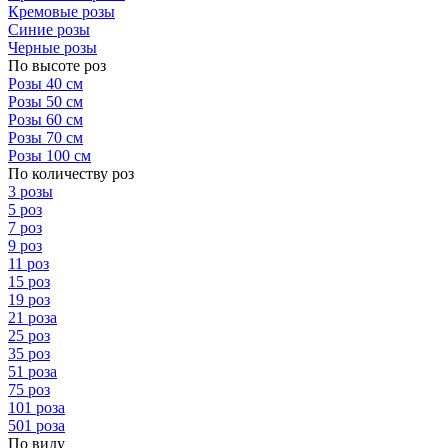
Кремовые розы
Синие розы
Черные розы
По высоте роз
Розы 40 см
Розы 50 см
Розы 60 см
Розы 70 см
Розы 100 см
По количеству роз
3 розы
5 роз
7 роз
9 роз
11 роз
15 роз
19 роз
21 роза
25 роз
35 роз
51 роза
75 роз
101 роза
501 роза
По виду