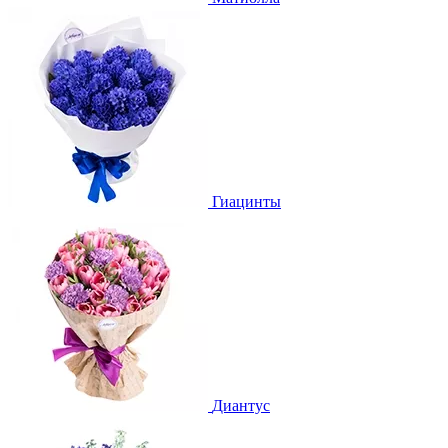
Гиацинты
Диантус