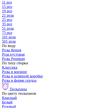
11 роз
15 роз
19 роз
21 роза
25 роз
35 роз
51 роза
75 роз
101 роза
501 роза
По виду
Розы Кения
Роза кустовая
Розы Premium
По типу сборки
Классика
Розы в корзине
Розы в шляпной коробке
Розы в форме сердца
Тюльпаны
По цвету тюльпанов
Красный
Белый
Розовый