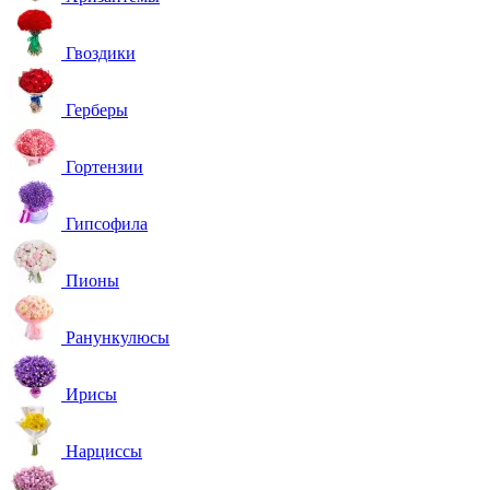
Гвоздики
Герберы
Гортензии
Гипсофила
Пионы
Ранункулюсы
Ирисы
Нарциссы