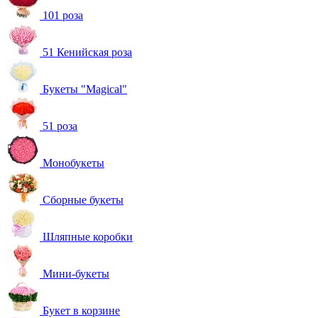
101 роза
51 Кенийская роза
Букеты "Magical"
51 роза
Монобукеты
Сборные букеты
Шляпные коробки
Мини-букеты
Букет в корзине