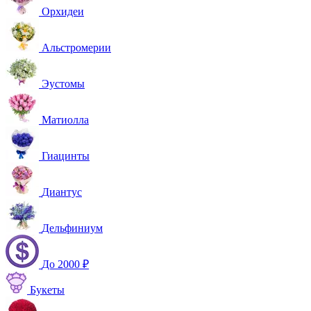
Орхидеи
Альстромерии
Эустомы
Матиолла
Гиацинты
Диантус
Дельфиниум
До 2000 ₽
Букеты