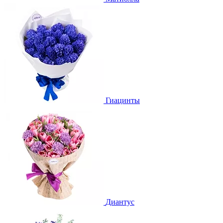
Гиацинты
Диантус