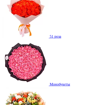
51 роза
Монобукеты