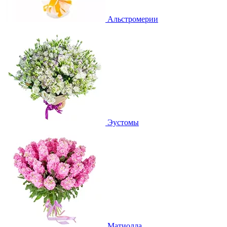
Альстромерии
Эустомы
Матиолла