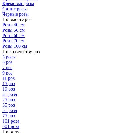
Кремовые розы
Синие розы
Черные розы
По высоте роз
Розы 40 см
Розы 50 см
Розы 60 см
Розы 70 см
Розы 100 см
По количеству роз
3 розы
5 роз
7 роз
9 роз
11 роз
15 роз
19 роз
21 роза
25 роз
35 роз
51 роза
75 роз
101 роза
501 роза
По виду