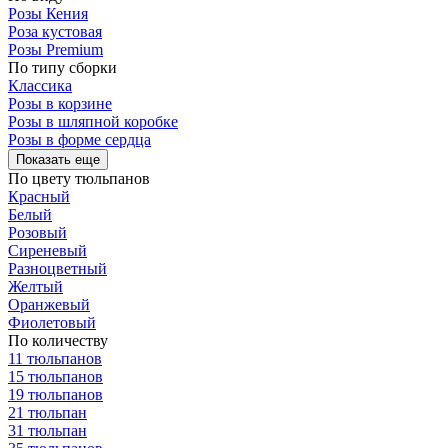
Розы Кения
Роза кустовая
Розы Premium
По типу сборки
Классика
Розы в корзине
Розы в шляпной коробке
Розы в форме сердца
Показать еще
По цвету тюльпанов
Красный
Белый
Розовый
Сиреневый
Разноцветный
Желтый
Оранжевый
Фиолетовый
По количеству
11 тюльпанов
15 тюльпанов
19 тюльпанов
21 тюльпан
31 тюльпан