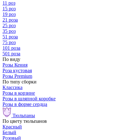
11 роз
15 роз
19 роз
21 роза
25 роз
35 роз
51 роза
75 роз
101 роза
501 роза
По виду
Розы Кения
Роза кустовая
Розы Premium
По типу сборки
Классика
Розы в корзине
Розы в шляпной коробке
Розы в форме сердца
Тюльпаны
По цвету тюльпанов
Красный
Белый
Розовый