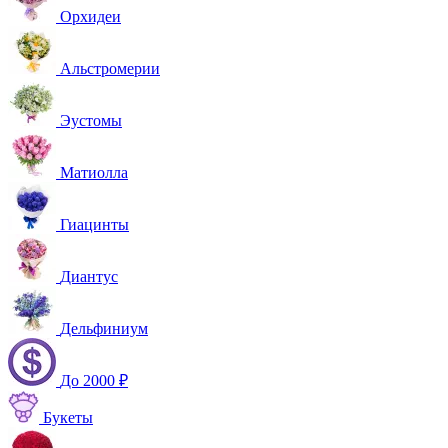
Орхидеи
Альстромерии
Эустомы
Матиолла
Гиацинты
Диантус
Дельфиниум
До 2000 ₽
Букеты