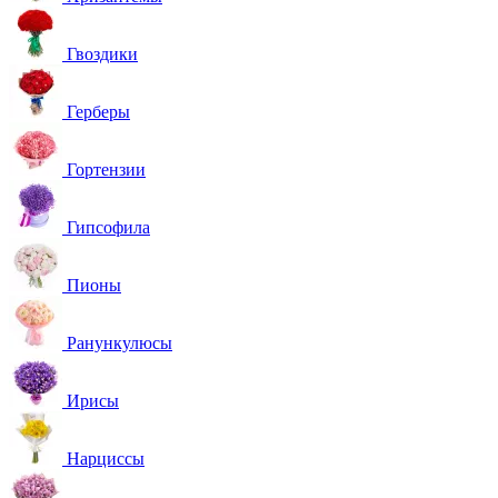
Гвоздики
Герберы
Гортензии
Гипсофила
Пионы
Ранункулюсы
Ирисы
Нарциссы