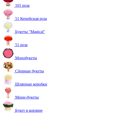
101 роза
51 Кенийская роза
Букеты "Magical"
51 роза
Монобукеты
Сборные букеты
Шляпные коробки
Мини-букеты
Букет в корзине