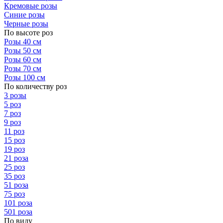
Кремовые розы
Синие розы
Черные розы
По высоте роз
Розы 40 см
Розы 50 см
Розы 60 см
Розы 70 см
Розы 100 см
По количеству роз
3 розы
5 роз
7 роз
9 роз
11 роз
15 роз
19 роз
21 роза
25 роз
35 роз
51 роза
75 роз
101 роза
501 роза
По виду