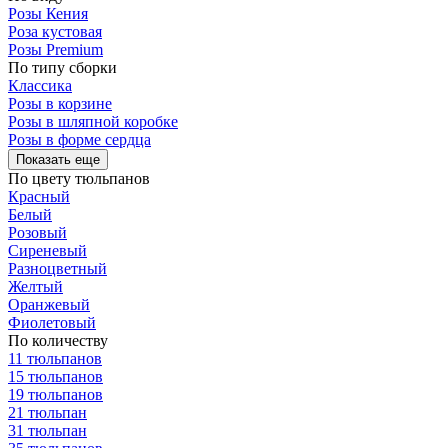
Розы Кения
Роза кустовая
Розы Premium
По типу сборки
Классика
Розы в корзине
Розы в шляпной коробке
Розы в форме сердца
Показать еще
По цвету тюльпанов
Красный
Белый
Розовый
Сиреневый
Разноцветный
Желтый
Оранжевый
Фиолетовый
По количеству
11 тюльпанов
15 тюльпанов
19 тюльпанов
21 тюльпан
31 тюльпан