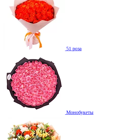
51 роза
Монобукеты