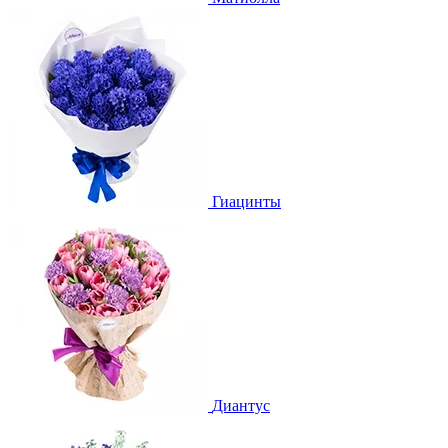
Гиацинты
Диантус