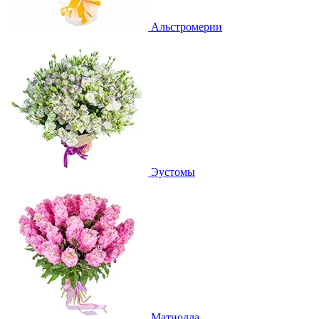
Альстромерии
Эустомы
Матиолла