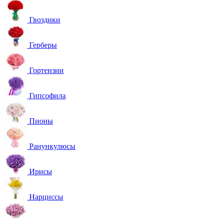
Гвоздики
Герберы
Гортензии
Гипсофила
Пионы
Ранункулюсы
Ирисы
Нарциссы