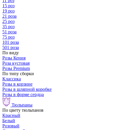
11 роз
15 роз
19 роз
21 роза
25 роз
35 роз
51 роза
75 роз
101 роза
501 роза
По виду
Розы Кения
Роза кустовая
Розы Premium
По типу сборки
Классика
Розы в корзине
Розы в шляпной коробке
Розы в форме сердца
Тюльпаны
По цвету тюльпанов
Красный
Белый
Розовый