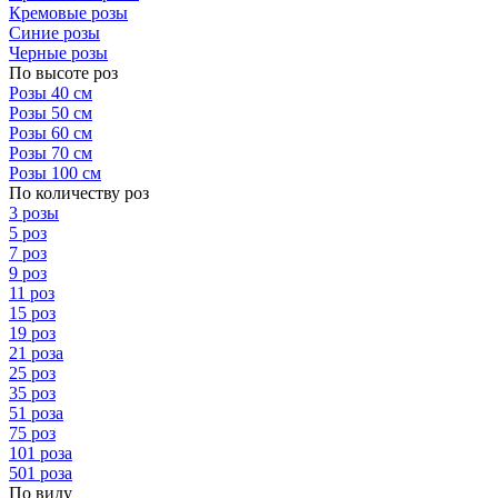
Кремовые розы
Синие розы
Черные розы
По высоте роз
Розы 40 см
Розы 50 см
Розы 60 см
Розы 70 см
Розы 100 см
По количеству роз
3 розы
5 роз
7 роз
9 роз
11 роз
15 роз
19 роз
21 роза
25 роз
35 роз
51 роза
75 роз
101 роза
501 роза
По виду