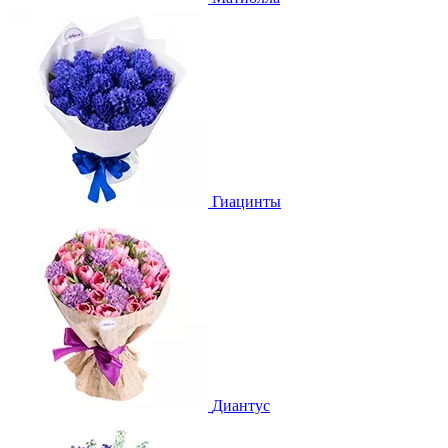
Гиацинты
Диантус