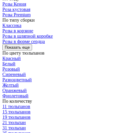
Розы Кения
Роза кустовая
Розы Premium
По типу сборки
Классика
Розы в корзине
Розы в шляпной коробке
Розы в форме сердца
Показать еще
По цвету тюльпанов
Красный
Белый
Розовый
Сиреневый
Разноцветный
Желтый
Оранжевый
Фиолетовый
По количеству
11 тюльпанов
15 тюльпанов
19 тюльпанов
21 тюльпан
31 тюльпан