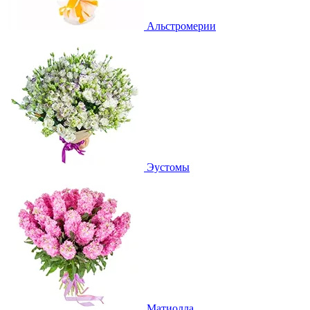
Альстромерии
Эустомы
Матиолла