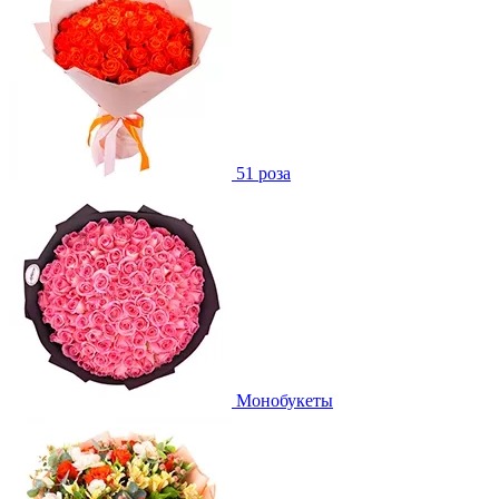
51 роза
Монобукеты