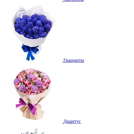
Гиацинты
Диантус