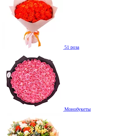
51 роза
Монобукеты