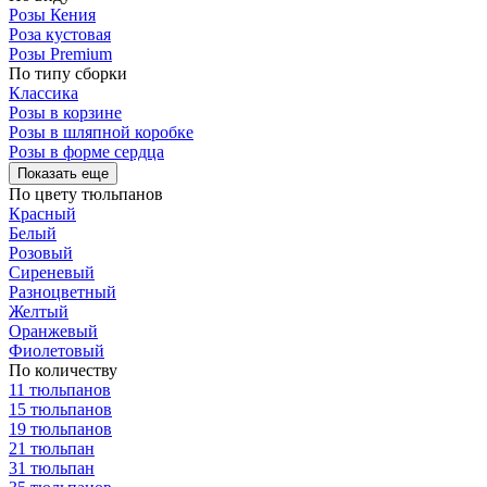
Розы Кения
Роза кустовая
Розы Premium
По типу сборки
Классика
Розы в корзине
Розы в шляпной коробке
Розы в форме сердца
Показать еще
По цвету тюльпанов
Красный
Белый
Розовый
Сиреневый
Разноцветный
Желтый
Оранжевый
Фиолетовый
По количеству
11 тюльпанов
15 тюльпанов
19 тюльпанов
21 тюльпан
31 тюльпан