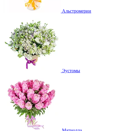
Альстромерии
Эустомы
Матиолла