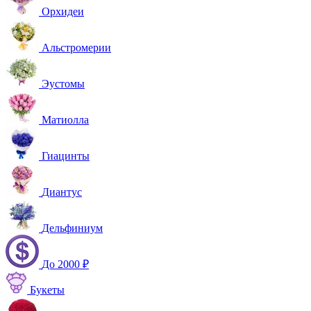
Орхидеи
Альстромерии
Эустомы
Матиолла
Гиацинты
Диантус
Дельфиниум
До 2000 ₽
Букеты