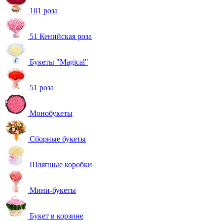
101 роза
51 Кенийская роза
Букеты "Magical"
51 роза
Монобукеты
Сборные букеты
Шляпные коробки
Мини-букеты
Букет в корзине