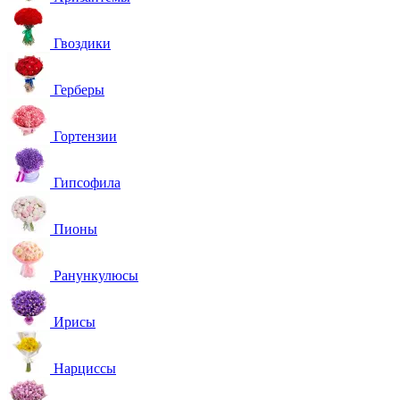
Гвоздики
Герберы
Гортензии
Гипсофила
Пионы
Ранункулюсы
Ирисы
Нарциссы