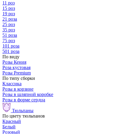
11 роз
15 роз
19 роз
21 роза
25 роз
35 роз
51 роза
75 роз
101 роза
501 роза
По виду
Розы Кения
Роза кустовая
Розы Premium
По типу сборки
Классика
Розы в корзине
Розы в шляпной коробке
Розы в форме сердца
Тюльпаны
По цвету тюльпанов
Красный
Белый
Розовый