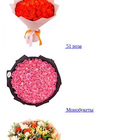
51 роза
Монобукеты