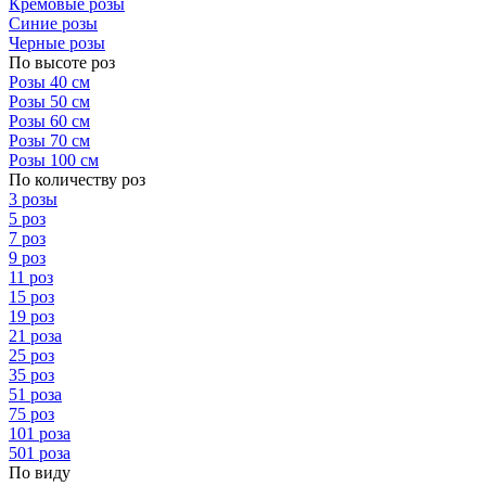
Кремовые розы
Синие розы
Черные розы
По высоте роз
Розы 40 см
Розы 50 см
Розы 60 см
Розы 70 см
Розы 100 см
По количеству роз
3 розы
5 роз
7 роз
9 роз
11 роз
15 роз
19 роз
21 роза
25 роз
35 роз
51 роза
75 роз
101 роза
501 роза
По виду