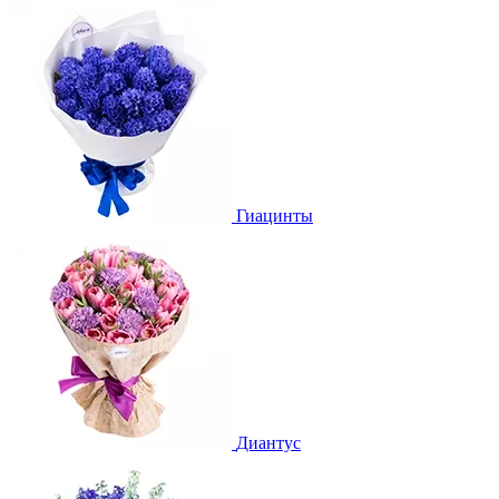
Гиацинты
Диантус