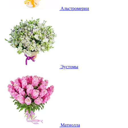
Альстромерии
Эустомы
Матиолла