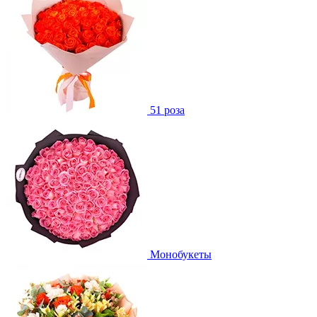
51 роза
Монобукеты