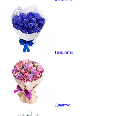
Гиацинты
Диантус