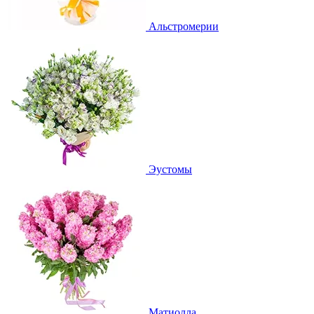
Альстромерии
Эустомы
Матиолла