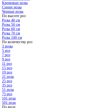
Кремовые розы
Синие розы
Черные розы
По высоте роз
Розы 40 см
Розы 50 см
Розы 60 см
Розы 70 см
Розы 100 см
По количеству роз
3 розы
5 роз
7 роз
9 роз
11 роз
15 роз
19 роз
21 роза
25 роз
35 роз
51 роза
75 роз
101 роза
501 роза
По виду