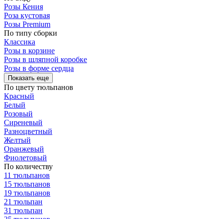
Розы Кения
Роза кустовая
Розы Premium
По типу сборки
Классика
Розы в корзине
Розы в шляпной коробке
Розы в форме сердца
Показать еще
По цвету тюльпанов
Красный
Белый
Розовый
Сиреневый
Разноцветный
Желтый
Оранжевый
Фиолетовый
По количеству
11 тюльпанов
15 тюльпанов
19 тюльпанов
21 тюльпан
31 тюльпан