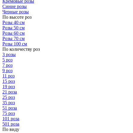
Кремовые розы
Синие розы
Черные розы
По высоте роз
Розы 40 см
Розы 50 см
Розы 60 см
Розы 70 см
Розы 100 см
По количеству роз
3 розы
5 роз
7 роз
9 роз
11 роз
15 роз
19 роз
21 роза
25 роз
35 роз
51 роза
75 роз
101 роза
501 роза
По виду