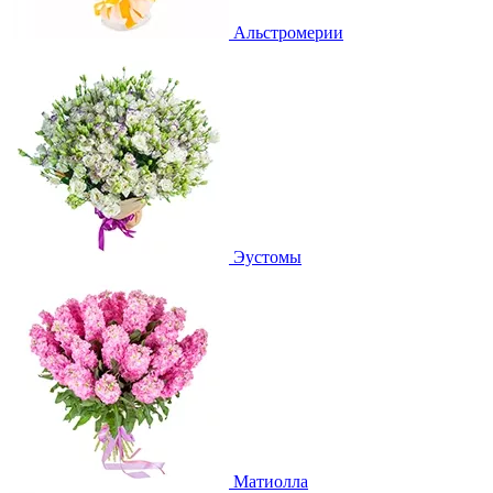
Альстромерии
Эустомы
Матиолла