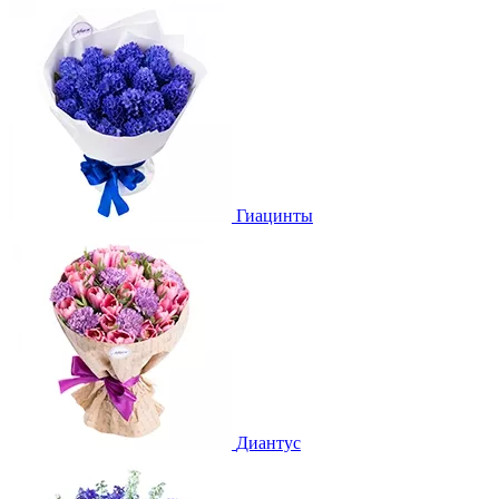
Гиацинты
Диантус