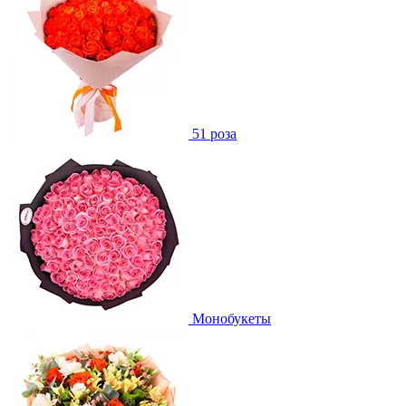
51 роза
Монобукеты