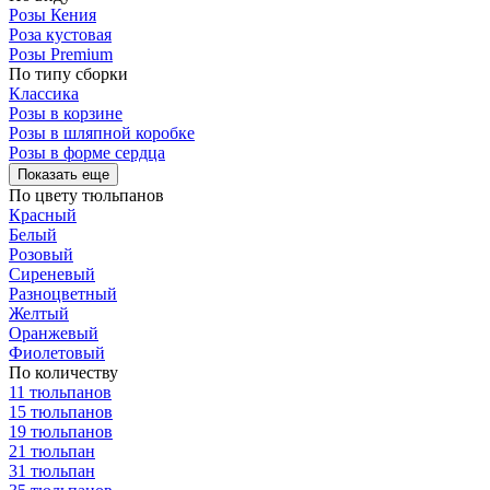
Розы Кения
Роза кустовая
Розы Premium
По типу сборки
Классика
Розы в корзине
Розы в шляпной коробке
Розы в форме сердца
Показать еще
По цвету тюльпанов
Красный
Белый
Розовый
Сиреневый
Разноцветный
Желтый
Оранжевый
Фиолетовый
По количеству
11 тюльпанов
15 тюльпанов
19 тюльпанов
21 тюльпан
31 тюльпан