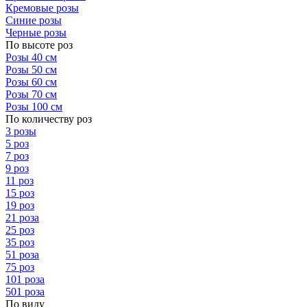
Кремовые розы
Синие розы
Черные розы
По высоте роз
Розы 40 см
Розы 50 см
Розы 60 см
Розы 70 см
Розы 100 см
По количеству роз
3 розы
5 роз
7 роз
9 роз
11 роз
15 роз
19 роз
21 роза
25 роз
35 роз
51 роза
75 роз
101 роза
501 роза
По виду