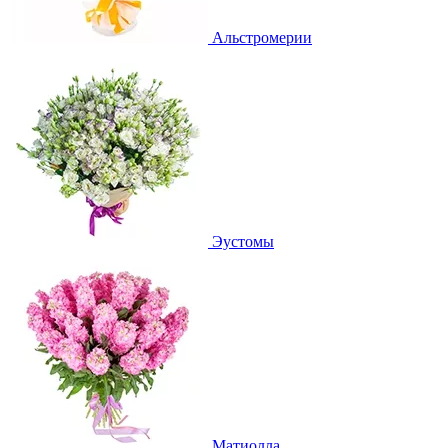
Альстромерии
Эустомы
Матиолла