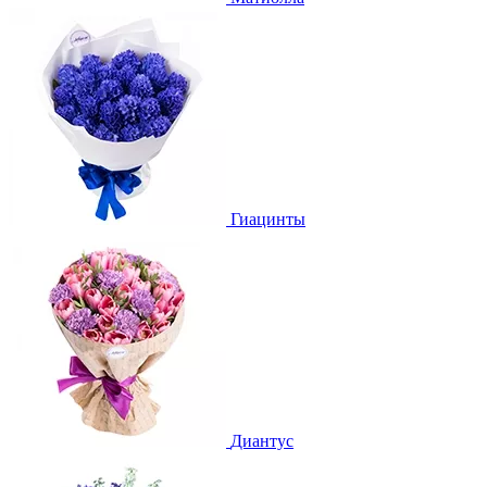
Гиацинты
Диантус