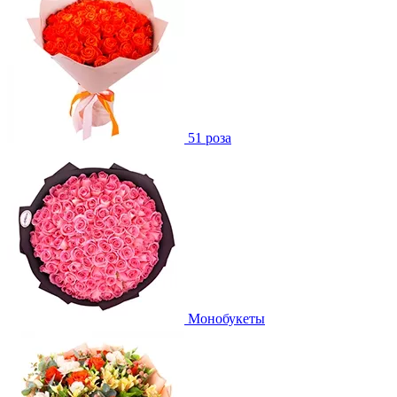
51 роза
Монобукеты