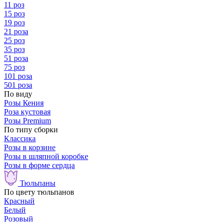
11 роз
15 роз
19 роз
21 роза
25 роз
35 роз
51 роза
75 роз
101 роза
501 роза
По виду
Розы Кения
Роза кустовая
Розы Premium
По типу сборки
Классика
Розы в корзине
Розы в шляпной коробке
Розы в форме сердца
Тюльпаны
По цвету тюльпанов
Красный
Белый
Розовый