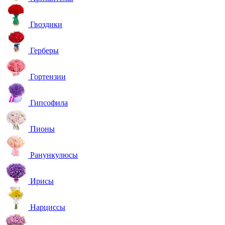
Гвоздики
Герберы
Гортензии
Гипсофила
Пионы
Ранункулюсы
Ирисы
Нарциссы