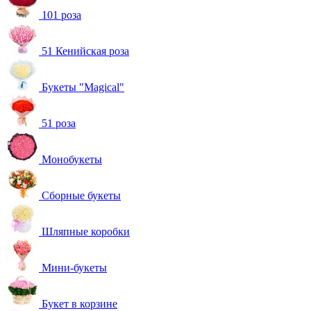
101 роза
51 Кенийская роза
Букеты "Magical"
51 роза
Монобукеты
Сборные букеты
Шляпные коробки
Мини-букеты
Букет в корзине