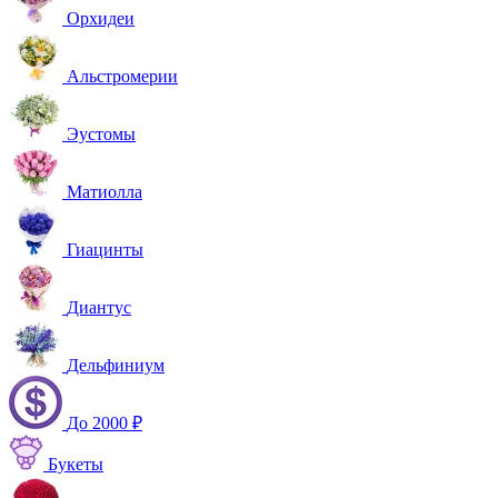
Орхидеи
Альстромерии
Эустомы
Матиолла
Гиацинты
Диантус
Дельфиниум
До 2000 ₽
Букеты