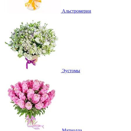
Альстромерии
Эустомы
Матиолла