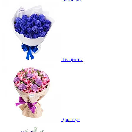
Гиацинты
Диантус