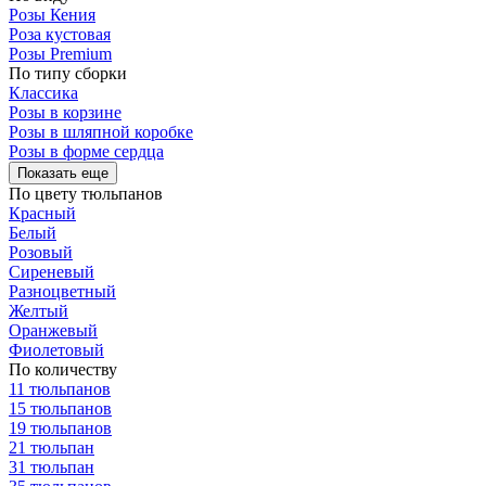
Розы Кения
Роза кустовая
Розы Premium
По типу сборки
Классика
Розы в корзине
Розы в шляпной коробке
Розы в форме сердца
Показать еще
По цвету тюльпанов
Красный
Белый
Розовый
Сиреневый
Разноцветный
Желтый
Оранжевый
Фиолетовый
По количеству
11 тюльпанов
15 тюльпанов
19 тюльпанов
21 тюльпан
31 тюльпан