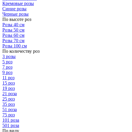
Кремовые розы
Синие розы
Черные розы
По высоте роз
Розы 40 см
Розы 50 см
Розы 60 см
Розы 70 см
Розы 100 см
По количеству роз
3 розы
5 роз
7 роз
9 роз
11 роз
15 роз
19 роз
21 роза
25 роз
35 роз
51 роза
75 роз
101 роза
501 роза
По виду