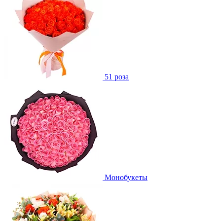
51 роза
Монобукеты