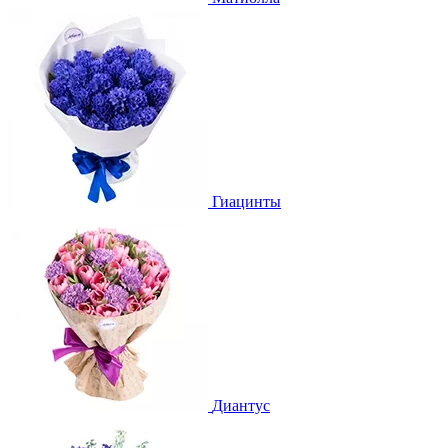
Гиацинты
Диантус