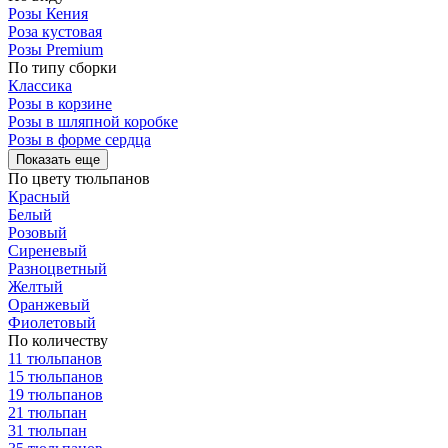
Розы Кения
Роза кустовая
Розы Premium
По типу сборки
Классика
Розы в корзине
Розы в шляпной коробке
Розы в форме сердца
Показать еще
По цвету тюльпанов
Красный
Белый
Розовый
Сиреневый
Разноцветный
Желтый
Оранжевый
Фиолетовый
По количеству
11 тюльпанов
15 тюльпанов
19 тюльпанов
21 тюльпан
31 тюльпан