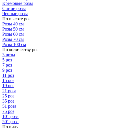
Кремовые розы
Синие розы
Черные розы
По высоте роз
Розы 40 см
Розы 50 см
Розы 60 см
Розы 70 см
Розы 100 см
По количеству роз
3 розы
5 роз
7 роз
9 роз
11 роз
15 роз
19 роз
21 роза
25 роз
35 роз
51 роза
75 роз
101 роза
501 роза
По виду