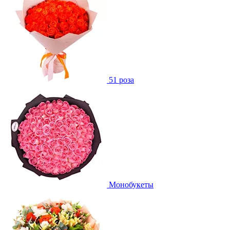
51 роза
Монобукеты