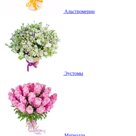
Альстромерии
Эустомы
Матиолла