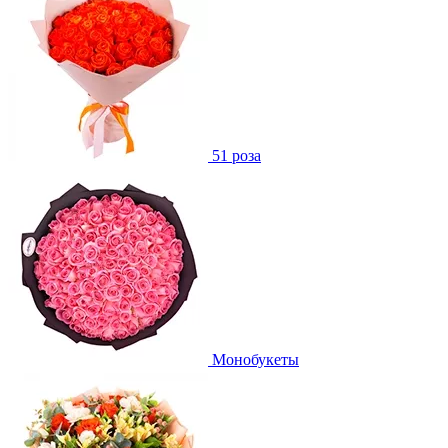
51 роза
Монобукеты