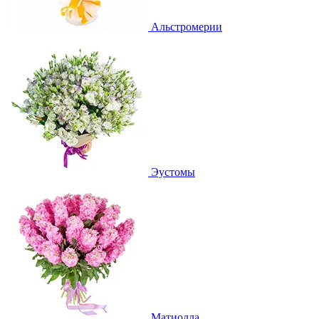
Альстромерии
Эустомы
Матиолла