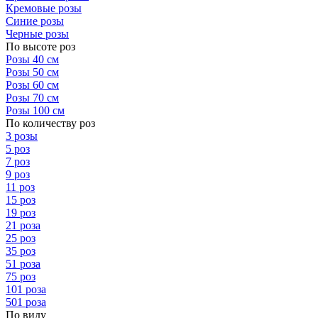
Кремовые розы
Синие розы
Черные розы
По высоте роз
Розы 40 см
Розы 50 см
Розы 60 см
Розы 70 см
Розы 100 см
По количеству роз
3 розы
5 роз
7 роз
9 роз
11 роз
15 роз
19 роз
21 роза
25 роз
35 роз
51 роза
75 роз
101 роза
501 роза
По виду