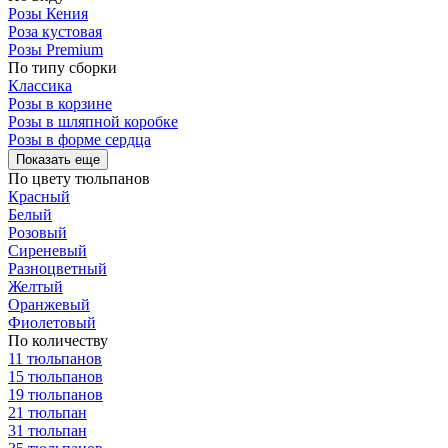
Розы Кения
Роза кустовая
Розы Premium
По типу сборки
Классика
Розы в корзине
Розы в шляпной коробке
Розы в форме сердца
Показать еще
По цвету тюльпанов
Красный
Белый
Розовый
Сиреневый
Разноцветный
Желтый
Оранжевый
Фиолетовый
По количеству
11 тюльпанов
15 тюльпанов
19 тюльпанов
21 тюльпан
31 тюльпан