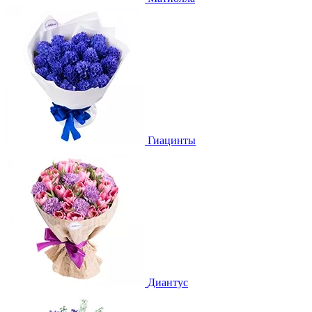
Гиацинты
Диантус