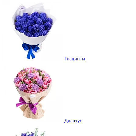
Гиацинты
Диантус