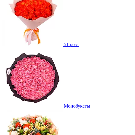
51 роза
Монобукеты