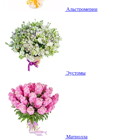
Альстромерии
Эустомы
Матиолла