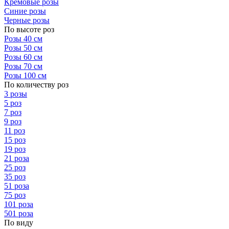
Кремовые розы
Синие розы
Черные розы
По высоте роз
Розы 40 см
Розы 50 см
Розы 60 см
Розы 70 см
Розы 100 см
По количеству роз
3 розы
5 роз
7 роз
9 роз
11 роз
15 роз
19 роз
21 роза
25 роз
35 роз
51 роза
75 роз
101 роза
501 роза
По виду