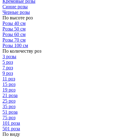
Кремовые розы
Синие розы
Черные розы
По высоте роз
Розы 40 см
Розы 50 см
Розы 60 см
Розы 70 см
Розы 100 см
По количеству роз
3 розы
5 роз
7 роз
9 роз
11 роз
15 роз
19 роз
21 роза
25 роз
35 роз
51 роза
75 роз
101 роза
501 роза
По виду