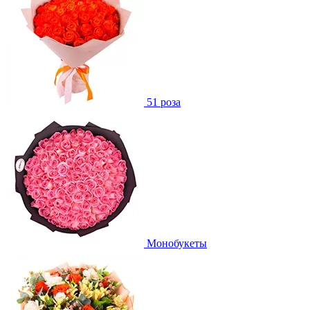
51 роза
Монобукеты