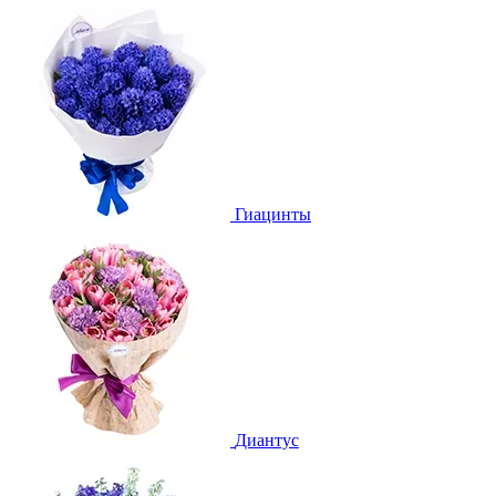
Гиацинты
Диантус