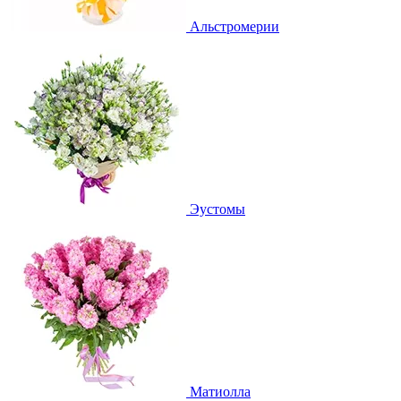
Альстромерии
Эустомы
Матиолла