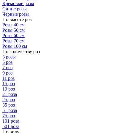
Кремовые розы
Синие розы
Черные розы
По высоте роз
Розы 40 см
Розы 50 см
Розы 60 см
Розы 70 см
Розы 100 см
По количеству роз
3 розы
5 роз
7 роз
9 роз
11 роз
15 роз
19 роз
21 роза
25 роз
35 роз
51 роза
75 роз
101 роза
501 роза
По виду