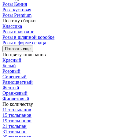
Розы Кения
Роза кустовая
Розы Premium
По типу сборки
Классика
Розы в корзине
Розы в шляпной коробке
Розы в форме сердца
Показать еще
По цвету тюльпанов
Красный
Белый
Розовый
Сиреневый
Разноцветный
Желтый
Оранжевый
Фиолетовый
По количеству
11 тюльпанов
15 тюльпанов
19 тюльпанов
21 тюльпан
31 тюльпан