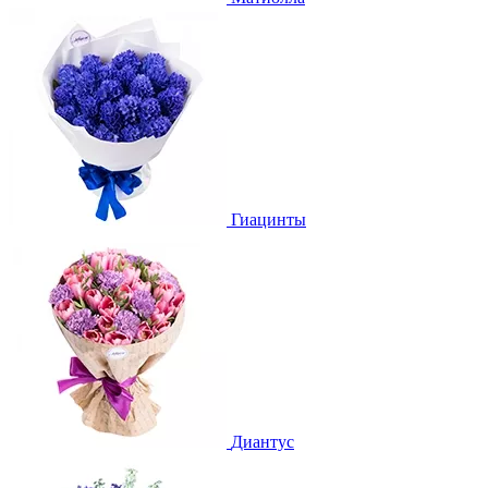
Гиацинты
Диантус