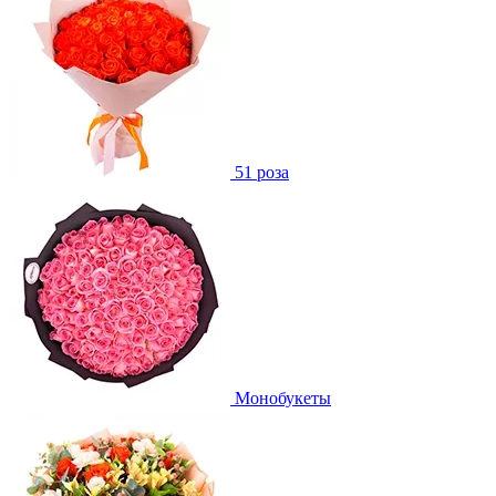
51 роза
Монобукеты