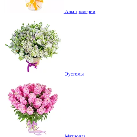
Альстромерии
Эустомы
Матиолла