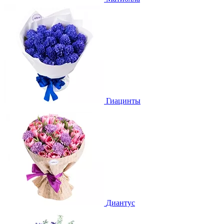
Гиацинты
Диантус