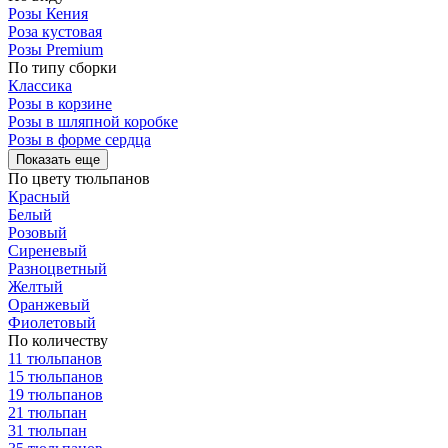
Розы Кения
Роза кустовая
Розы Premium
По типу сборки
Классика
Розы в корзине
Розы в шляпной коробке
Розы в форме сердца
Показать еще
По цвету тюльпанов
Красный
Белый
Розовый
Сиреневый
Разноцветный
Желтый
Оранжевый
Фиолетовый
По количеству
11 тюльпанов
15 тюльпанов
19 тюльпанов
21 тюльпан
31 тюльпан