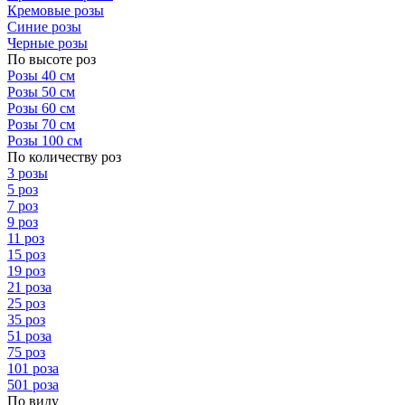
Кремовые розы
Синие розы
Черные розы
По высоте роз
Розы 40 см
Розы 50 см
Розы 60 см
Розы 70 см
Розы 100 см
По количеству роз
3 розы
5 роз
7 роз
9 роз
11 роз
15 роз
19 роз
21 роза
25 роз
35 роз
51 роза
75 роз
101 роза
501 роза
По виду