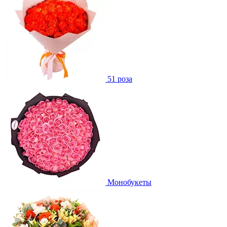
51 роза
Монобукеты