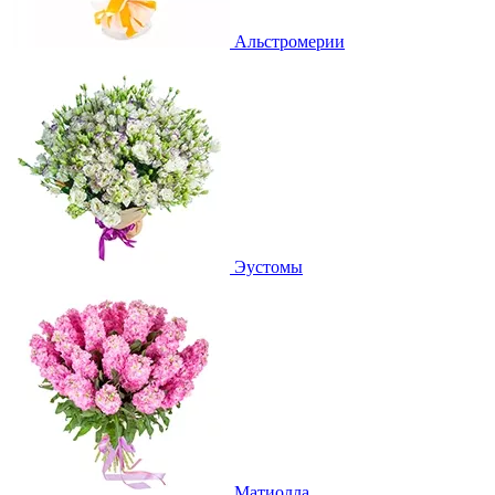
Альстромерии
Эустомы
Матиолла