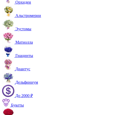
Орхидеи
Альстромерии
Эустомы
Матиолла
Гиацинты
Диантус
Дельфиниум
До 2000 ₽
Букеты