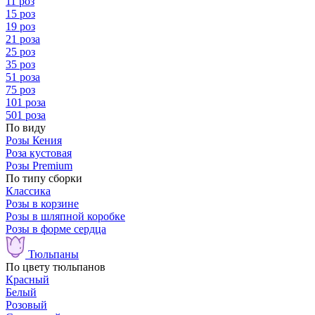
11 роз
15 роз
19 роз
21 роза
25 роз
35 роз
51 роза
75 роз
101 роза
501 роза
По виду
Розы Кения
Роза кустовая
Розы Premium
По типу сборки
Классика
Розы в корзине
Розы в шляпной коробке
Розы в форме сердца
Тюльпаны
По цвету тюльпанов
Красный
Белый
Розовый