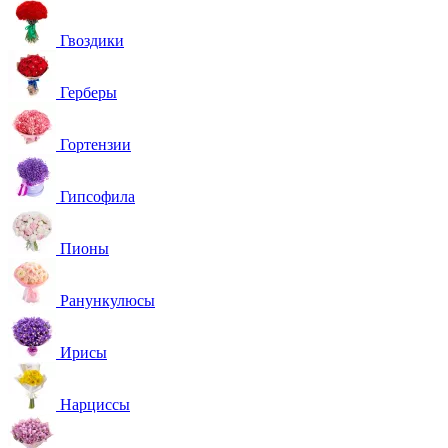
Гвоздики
Герберы
Гортензии
Гипсофила
Пионы
Ранункулюсы
Ирисы
Нарциссы