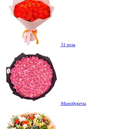
51 роза
Монобукеты