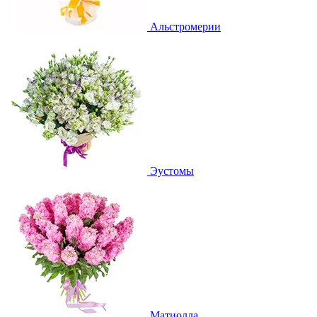
Альстромерии
Эустомы
Матиолла