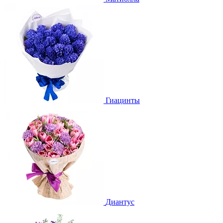
Гиацинты
Диантус