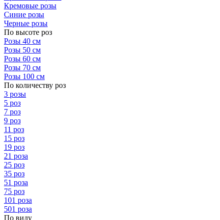
Кремовые розы
Синие розы
Черные розы
По высоте роз
Розы 40 см
Розы 50 см
Розы 60 см
Розы 70 см
Розы 100 см
По количеству роз
3 розы
5 роз
7 роз
9 роз
11 роз
15 роз
19 роз
21 роза
25 роз
35 роз
51 роза
75 роз
101 роза
501 роза
По виду