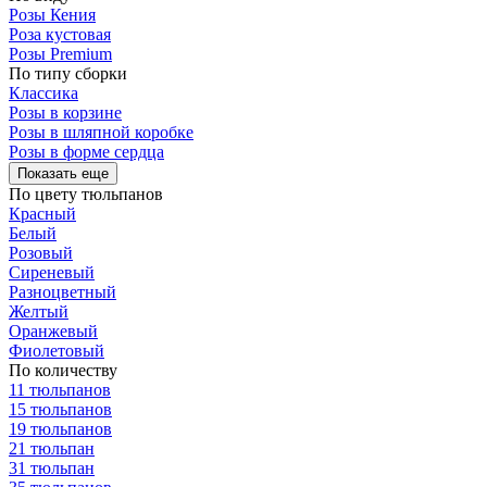
Розы Кения
Роза кустовая
Розы Premium
По типу сборки
Классика
Розы в корзине
Розы в шляпной коробке
Розы в форме сердца
Показать еще
По цвету тюльпанов
Красный
Белый
Розовый
Сиреневый
Разноцветный
Желтый
Оранжевый
Фиолетовый
По количеству
11 тюльпанов
15 тюльпанов
19 тюльпанов
21 тюльпан
31 тюльпан