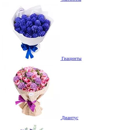
Гиацинты
Диантус