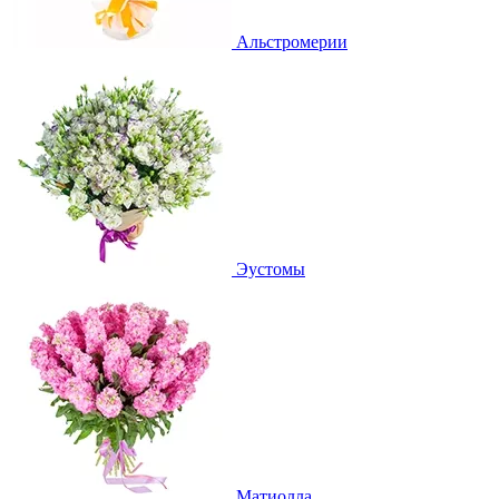
Альстромерии
Эустомы
Матиолла