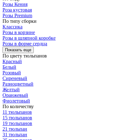
Розы Кения
Роза кустовая
Розы Premium
По типу сборки
Классика
Розы в корзине
Розы в шляпной коробке
Розы в форме сердца
Показать еще
По цвету тюльпанов
Красный
Белый
Розовый
Сиреневый
Разноцветный
Желтый
Оранжевый
Фиолетовый
По количеству
11 тюльпанов
15 тюльпанов
19 тюльпанов
21 тюльпан
31 тюльпан