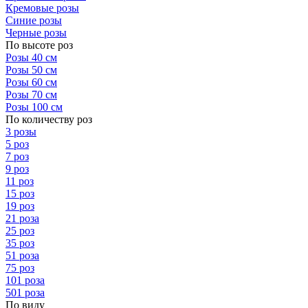
Кремовые розы
Синие розы
Черные розы
По высоте роз
Розы 40 см
Розы 50 см
Розы 60 см
Розы 70 см
Розы 100 см
По количеству роз
3 розы
5 роз
7 роз
9 роз
11 роз
15 роз
19 роз
21 роза
25 роз
35 роз
51 роза
75 роз
101 роза
501 роза
По виду