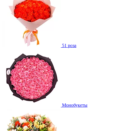
51 роза
Монобукеты