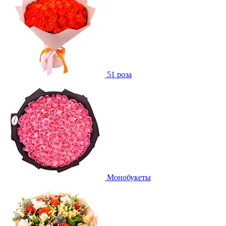
51 роза
Монобукеты