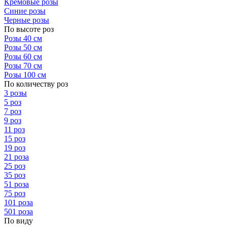
Кремовые розы
Синие розы
Черные розы
По высоте роз
Розы 40 см
Розы 50 см
Розы 60 см
Розы 70 см
Розы 100 см
По количеству роз
3 розы
5 роз
7 роз
9 роз
11 роз
15 роз
19 роз
21 роза
25 роз
35 роз
51 роза
75 роз
101 роза
501 роза
По виду