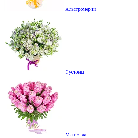
Альстромерии
Эустомы
Матиолла