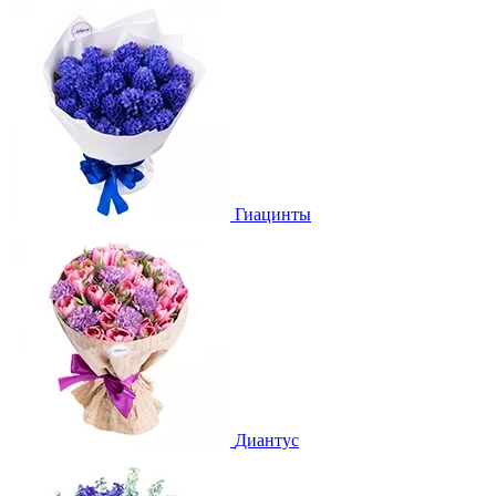
Гиацинты
Диантус