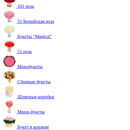
101 роза
51 Кенийская роза
Букеты "Magical"
51 роза
Монобукеты
Сборные букеты
Шляпные коробки
Мини-букеты
Букет в корзине