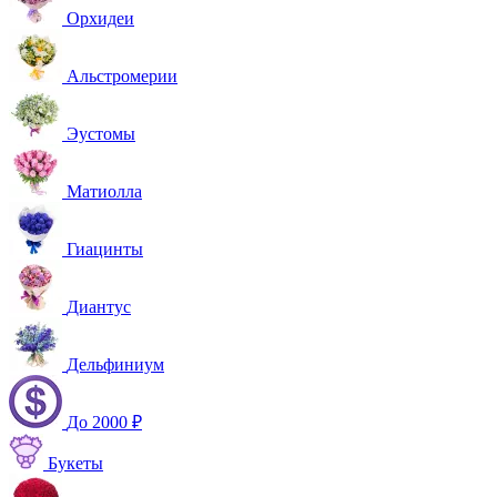
Орхидеи
Альстромерии
Эустомы
Матиолла
Гиацинты
Диантус
Дельфиниум
До 2000 ₽
Букеты