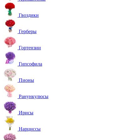
Гвоздики
Герберы
Гортензии
Гипсофила
Пионы
Ранункулюсы
Ирисы
Нарциссы