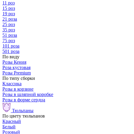
11 роз
15 роз
19 роз
21 роза
25 роз
35 роз
51 роза
75 роз
101 роза
501 роза
По виду
Розы Кения
Роза кустовая
Розы Premium
По типу сборки
Классика
Розы в корзине
Розы в шляпной коробке
Розы в форме сердца
Тюльпаны
По цвету тюльпанов
Красный
Белый
Розовый