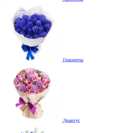
Гиацинты
Диантус