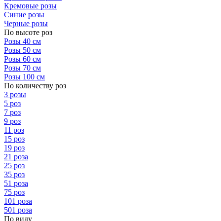
Кремовые розы
Синие розы
Черные розы
По высоте роз
Розы 40 см
Розы 50 см
Розы 60 см
Розы 70 см
Розы 100 см
По количеству роз
3 розы
5 роз
7 роз
9 роз
11 роз
15 роз
19 роз
21 роза
25 роз
35 роз
51 роза
75 роз
101 роза
501 роза
По виду