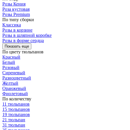
Розы Кения
Роза кустовая
Розы Premium
По типу сборки
Классика
Розы в корзине
Розы в шляпной коробке
Розы в форме сердца
Показать еще
По цвету тюльпанов
Красный
Белый
Розовый
Сиреневый
Разноцветный
Желтый
Оранжевый
Фиолетовый
По количеству
11 тюльпанов
15 тюльпанов
19 тюльпанов
21 тюльпан
31 тюльпан