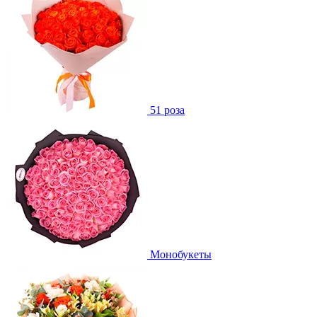
51 роза
Монобукеты