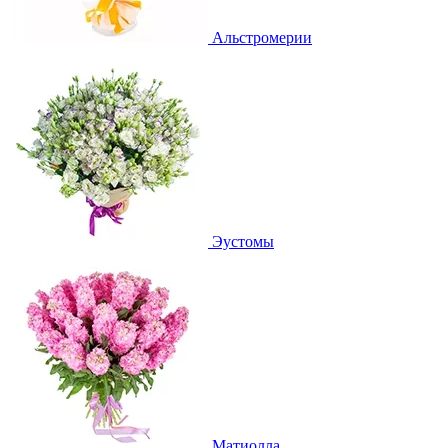
Альстромерии
Эустомы
Матиолла