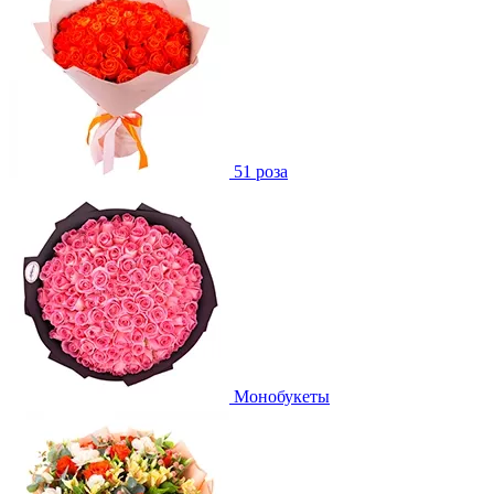
51 роза
Монобукеты