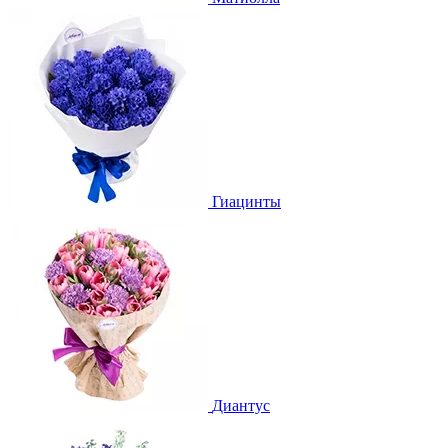
Гиацинты
Диантус