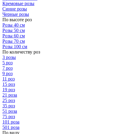
Кремовые розы
Синие розы
Черные розы
По высоте роз
Розы 40 см
Розы 50 см
Розы 60 см
Розы 70 см
Розы 100 см
По количеству роз
3 розы
5 роз
7 роз
9 роз
11 роз
15 роз
19 роз
21 роза
25 роз
35 роз
51 роза
75 роз
101 роза
501 роза
По виду