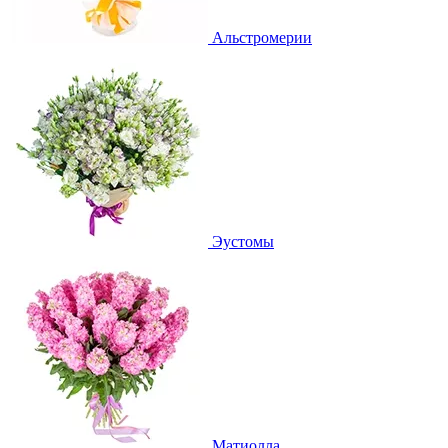
Альстромерии
Эустомы
Матиолла