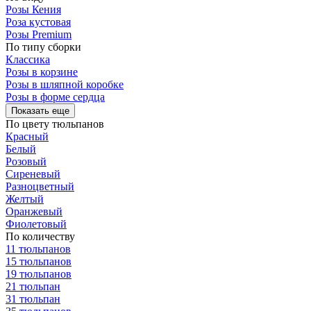
Розы Кения
Роза кустовая
Розы Premium
По типу сборки
Классика
Розы в корзине
Розы в шляпной коробке
Розы в форме сердца
Показать еще
По цвету тюльпанов
Красный
Белый
Розовый
Сиреневый
Разноцветный
Желтый
Оранжевый
Фиолетовый
По количеству
11 тюльпанов
15 тюльпанов
19 тюльпанов
21 тюльпан
31 тюльпан