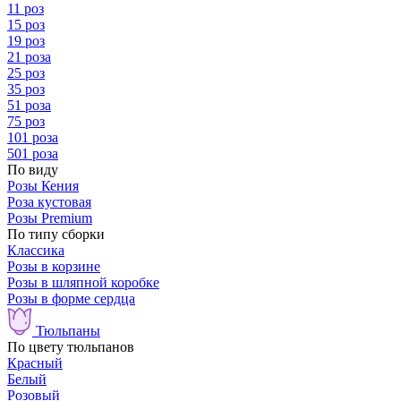
11 роз
15 роз
19 роз
21 роза
25 роз
35 роз
51 роза
75 роз
101 роза
501 роза
По виду
Розы Кения
Роза кустовая
Розы Premium
По типу сборки
Классика
Розы в корзине
Розы в шляпной коробке
Розы в форме сердца
Тюльпаны
По цвету тюльпанов
Красный
Белый
Розовый