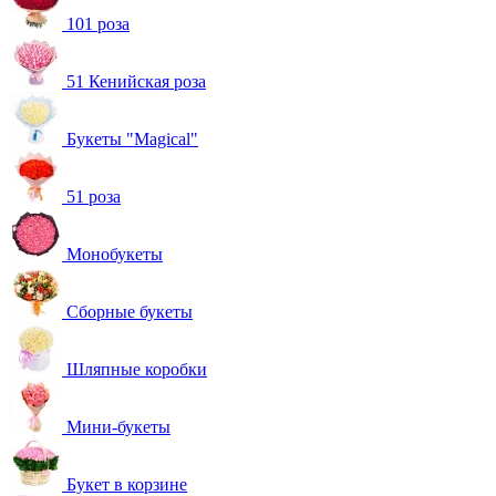
101 роза
51 Кенийская роза
Букеты "Magical"
51 роза
Монобукеты
Сборные букеты
Шляпные коробки
Мини-букеты
Букет в корзине