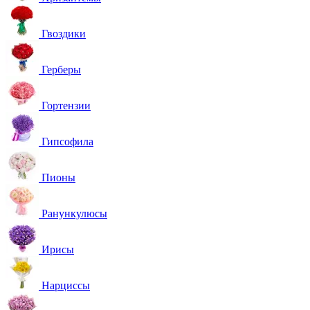
Гвоздики
Герберы
Гортензии
Гипсофила
Пионы
Ранункулюсы
Ирисы
Нарциссы