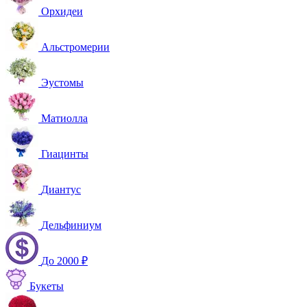
Орхидеи
Альстромерии
Эустомы
Матиолла
Гиацинты
Диантус
Дельфиниум
До 2000 ₽
Букеты