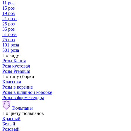
11 роз
15 роз
19 роз
21 роза
25 роз
35 роз
51 роза
75 роз
101 роза
501 роза
По виду
Розы Кения
Роза кустовая
Розы Premium
По типу сборки
Классика
Розы в корзине
Розы в шляпной коробке
Розы в форме сердца
Тюльпаны
По цвету тюльпанов
Красный
Белый
Розовый