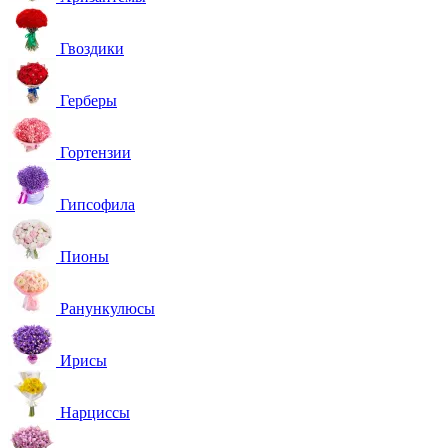
Гвоздики
Герберы
Гортензии
Гипсофила
Пионы
Ранункулюсы
Ирисы
Нарциссы