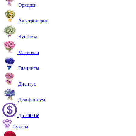
Орхидеи
Альстромерии
Эустомы
Матиолла
Гиацинты
Диантус
Дельфиниум
До 2000 ₽
Букеты