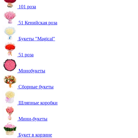
101 роза
51 Кенийская роза
Букеты "Magical"
51 роза
Монобукеты
Сборные букеты
Шляпные коробки
Мини-букеты
Букет в корзине