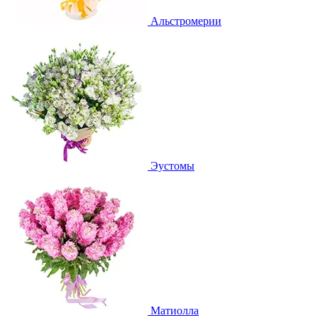
Альстромерии
Эустомы
Матиолла