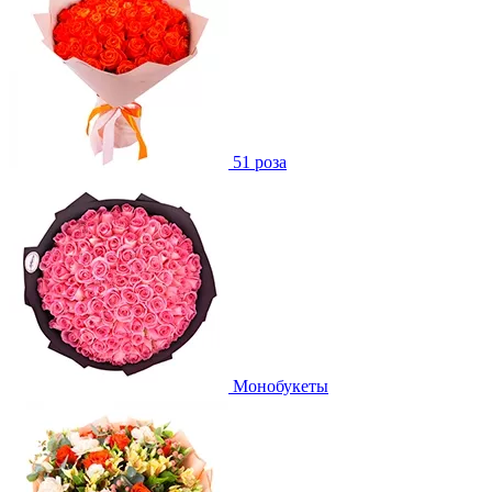
51 роза
Монобукеты