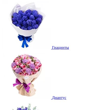
Гиацинты
Диантус