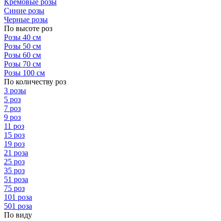
Кремовые розы
Синие розы
Черные розы
По высоте роз
Розы 40 см
Розы 50 см
Розы 60 см
Розы 70 см
Розы 100 см
По количеству роз
3 розы
5 роз
7 роз
9 роз
11 роз
15 роз
19 роз
21 роза
25 роз
35 роз
51 роза
75 роз
101 роза
501 роза
По виду