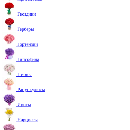
Гвоздики
Герберы
Гортензии
Гипсофила
Пионы
Ранункулюсы
Ирисы
Нарциссы