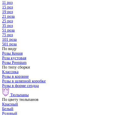
11 роз
15 роз
19 роз
21 роза
25 роз
35 роз
51 роза
75 роз
101 роза
501 роза
По виду
Розы Кения
Роза кустовая
Розы Premium
По типу сборки
Классика
Розы в корзине
Розы в шляпной коробке
Розы в форме сердца
Тюльпаны
По цвету тюльпанов
Красный
Белый
Розовый