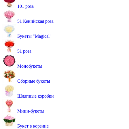
101 роза
51 Кенийская роза
Букеты "Magical"
51 роза
Монобукеты
Сборные букеты
Шляпные коробки
Мини-букеты
Букет в корзине