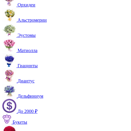
Орхидеи
Альстромерии
Эустомы
Матиолла
Гиацинты
Диантус
Дельфиниум
До 2000 ₽
Букеты