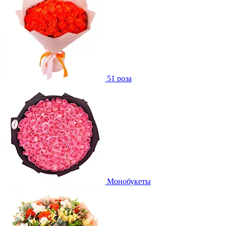
51 роза
Монобукеты