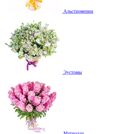
Альстромерии
Эустомы
Матиолла