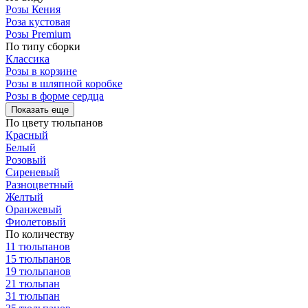
Розы Кения
Роза кустовая
Розы Premium
По типу сборки
Классика
Розы в корзине
Розы в шляпной коробке
Розы в форме сердца
Показать еще
По цвету тюльпанов
Красный
Белый
Розовый
Сиреневый
Разноцветный
Желтый
Оранжевый
Фиолетовый
По количеству
11 тюльпанов
15 тюльпанов
19 тюльпанов
21 тюльпан
31 тюльпан