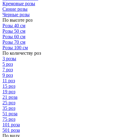
Кремовые розы
Синие розы
Черные розы
По высоте роз
Розы 40 см
Розы 50 см
Розы 60 см
Розы 70 см
Розы 100 см
По количеству роз
3 розы
5 роз
7 роз
9 роз
11 роз
15 роз
19 роз
21 роза
25 роз
35 роз
51 роза
75 роз
101 роза
501 роза
По виду