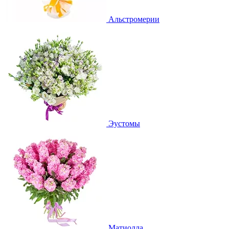
Альстромерии
Эустомы
Матиолла