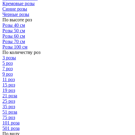
Кремовые розы
Синие розы
Черные розы
По высоте роз
Розы 40 см
Розы 50 см
Розы 60 см
Розы 70 см
Розы 100 см
По количеству роз
3 розы
5 роз
7 роз
9 роз
11 роз
15 роз
19 роз
21 роза
25 роз
35 роз
51 роза
75 роз
101 роза
501 роза
По виду