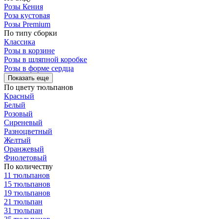
Розы Кения
Роза кустовая
Розы Premium
По типу сборки
Классика
Розы в корзине
Розы в шляпной коробке
Розы в форме сердца
Показать еще
По цвету тюльпанов
Красный
Белый
Розовый
Сиреневый
Разноцветный
Желтый
Оранжевый
Фиолетовый
По количеству
11 тюльпанов
15 тюльпанов
19 тюльпанов
21 тюльпан
31 тюльпан