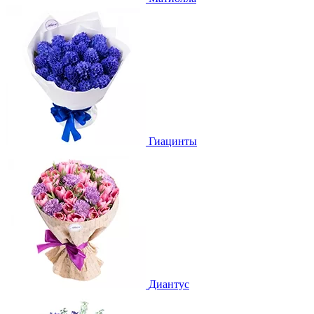
Гиацинты
Диантус