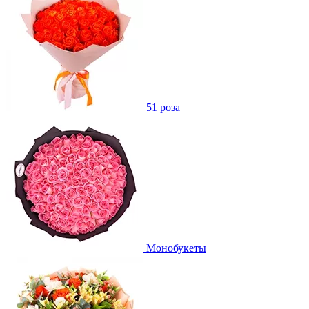
51 роза
Монобукеты