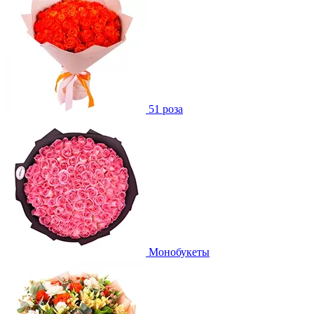
51 роза
Монобукеты