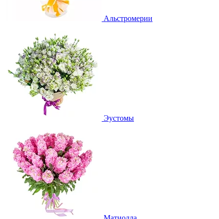
Альстромерии
Эустомы
Матиолла