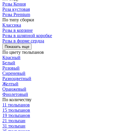
Розы Кения
Роза кустовая
Розы Premium
По типу сборки
Классика
Розы в корзине
Розы в шляпной коробке
Розы в форме сердца
Показать еще
По цвету тюльпанов
Красный
Белый
Розовый
Сиреневый
Разноцветный
Желтый
Оранжевый
Фиолетовый
По количеству
11 тюльпанов
15 тюльпанов
19 тюльпанов
21 тюльпан
31 тюльпан