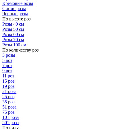
Кремовые розы
Синие розы
Черные розы
По высоте роз
Розы 40 см
Розы 50 см
Розы 60 см
Розы 70 см
Розы 100 см
По количеству роз
3 розы
5 роз
7 роз
9 роз
11 роз
15 роз
19 роз
21 роза
25 роз
35 роз
51 роза
75 роз
101 роза
501 роза
По виду