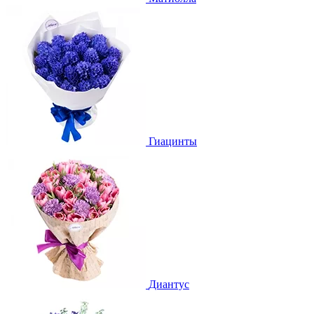
Гиацинты
Диантус