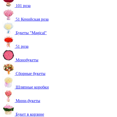
101 роза
51 Кенийская роза
Букеты "Magical"
51 роза
Монобукеты
Сборные букеты
Шляпные коробки
Мини-букеты
Букет в корзине