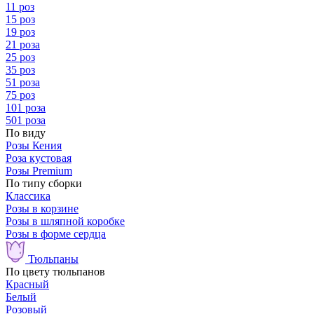
11 роз
15 роз
19 роз
21 роза
25 роз
35 роз
51 роза
75 роз
101 роза
501 роза
По виду
Розы Кения
Роза кустовая
Розы Premium
По типу сборки
Классика
Розы в корзине
Розы в шляпной коробке
Розы в форме сердца
Тюльпаны
По цвету тюльпанов
Красный
Белый
Розовый