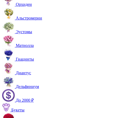
Орхидеи
Альстромерии
Эустомы
Матиолла
Гиацинты
Диантус
Дельфиниум
До 2000 ₽
Букеты