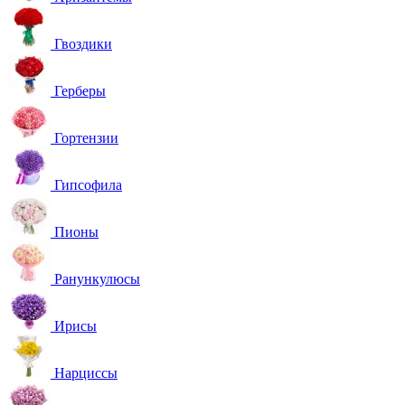
Гвоздики
Герберы
Гортензии
Гипсофила
Пионы
Ранункулюсы
Ирисы
Нарциссы